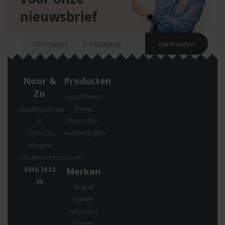
nieuwsbrief
Noor &
Producten
Zo
Assortiment
Nieuw
Raadhuisstraat
Pre-order
8
Aanbiedingen
5165 CH
Waspik
info@noorenzo.com
0416 74 32
Merken
00
49 and
market
AALL and
Create