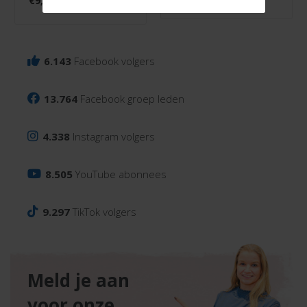
€
9,99
6.143
Facebook volgers
13.764
Facebook groep leden
4.338
Instagram volgers
8.505
YouTube abonnees
9.297
TikTok volgers
Meld je aan
voor onze