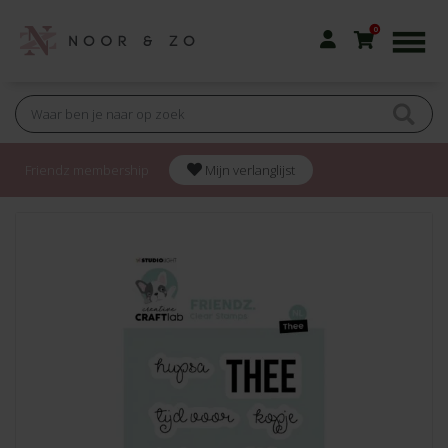
0
Friendz membership
Mijn verlanglijst