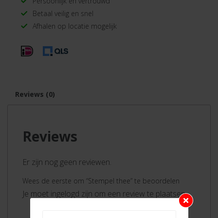
Persoonlijk en vertrouwd
Betaal veilig en snel
Afhalen op locatie mogelijk
Reviews (0)
Reviews
Er zijn nog geen reviewen.
Wees de eerste om “Stempel thee” te beoordelen
Je moet ingelogd zijn om een review te plaatsen.