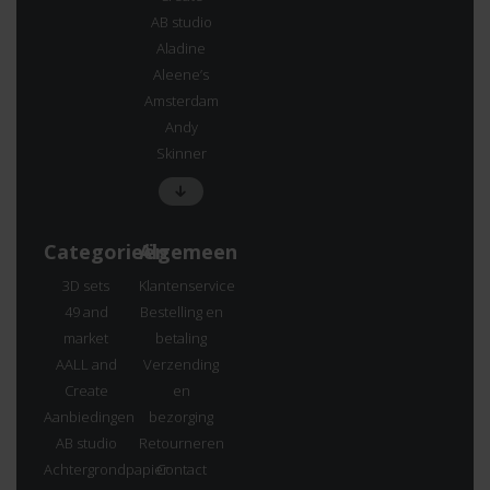
AB studio
Aladine
Aleene’s
Amsterdam
Andy
Skinner
Categorieën
Algemeen
3D sets
Klantenservice
49 and
Bestelling en
market
betaling
AALL and
Verzending
Create
en
Aanbiedingen
bezorging
AB studio
Retourneren
Achtergrondpapier
Contact