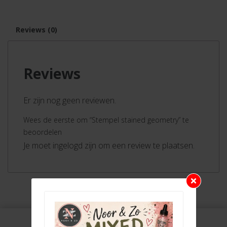
Reviews (0)
Reviews
Er zijn nog geen reviewen.
Wees de eerste om “Stempel stained geometry” te
beoordelen
Je moet ingelogd zijn om een review te plaatsen.