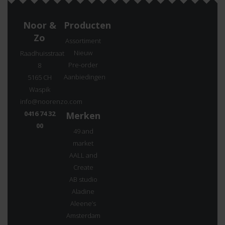
Noor &
Producten
Zo
Assortiment
Nieuw
Raadhuisstraat
Pre-order
8
Aanbiedingen
5165 CH
Waspik
info@noorenzo.com
0416 74 32
Merken
00
49 and
market
AALL and
Create
AB studio
Aladine
Aleene’s
Amsterdam