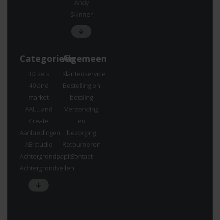
Andy
Skinner
Categorieën
Algemeen
3D sets
Klantenservice
49 and
Bestelling en
market
betaling
AALL and
Verzending
Create
en
Aanbiedingen
bezorging
AB studio
Retourneren
Achtergrondpapier
Contact
Achtergrondvellen