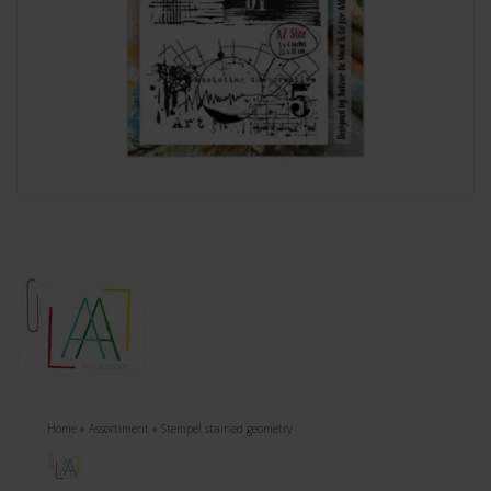
Home
»
Assortiment
»
Stempel stained geometry