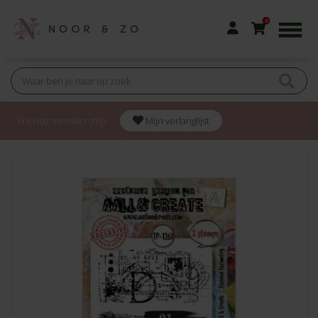
0
Friendz membership
Mijn verlanglijst