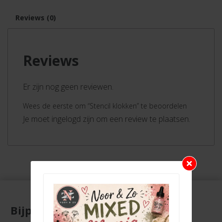
Reviews (0)
Reviews
Er zijn nog geen reviewen.
Wees de eerste om “Stencil klokken” te beoordelen
Je moet ingelogd zijn om een review te plaatsen.
Bijpassende producten