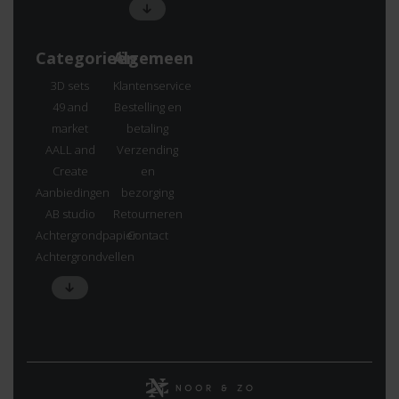
Categorieën
Algemeen
3D sets
Klantenservice
49 and
Bestelling en
market
betaling
AALL and
Verzending
Create
en
Aanbiedingen
bezorging
AB studio
Retourneren
Achtergrondpapier
Contact
Achtergrondvellen