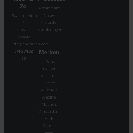
Zo
Assortiment
Nieuw
Raadhuisstraat
Pre-order
8
Aanbiedingen
5165 CH
Waspik
info@noorenzo.com
0416 74 32
Merken
00
49 and
market
AALL and
Create
AB studio
Aladine
Aleene’s
Amsterdam
Andy
Skinner