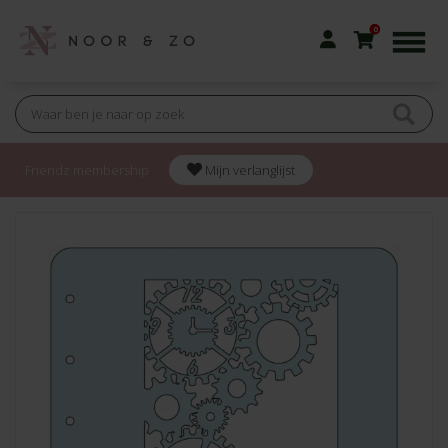
0
Friendz membership
Mijn verlanglijst