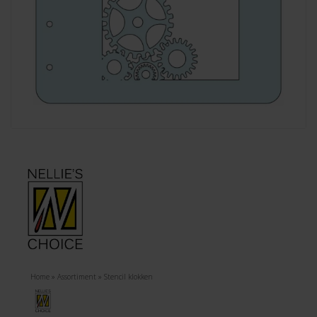
Home
»
Assortiment
»
Stencil klokken