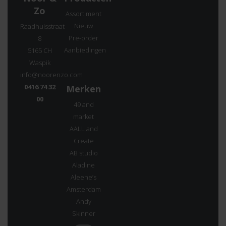
Zo
Assortiment
Nieuw
Raadhuisstraat
Pre-order
8
Aanbiedingen
5165 CH
Waspik
info@noorenzo.com
0416 74 32
Merken
00
49 and
market
AALL and
Create
AB studio
Aladine
Aleene’s
Amsterdam
Andy
Skinner