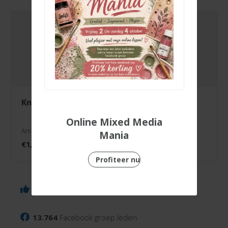
knipvel love
knipvel feestje
letter
Online Mixed Media
Artikelnr. 3000/0113
Artikelnr. 3000/0089
Mania
€
1,99
€
1,99
Profiteer nu
6.143
Facebook volgers
13.764
Facebook groep leden