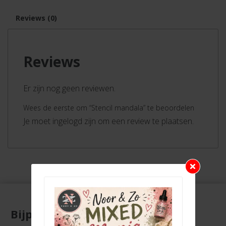
Reviews (0)
Reviews
Er zijn nog geen reviewen.
Wees de eerste om “Stencil mandala” te beoordelen
Je moet ingelogd zijn om een review te plaatsen.
Bijpassende producten