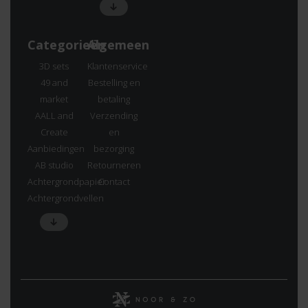
Categorieën
Algemeen
3D sets
Klantenservice
49 and
Bestelling en
market
betaling
AALL and
Verzending
Create
en
Aanbiedingen
bezorging
AB studio
Retourneren
Achtergrondpapier
Contact
Achtergrondvellen