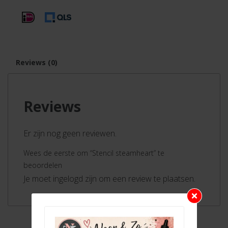
Reviews (0)
Reviews
Er zijn nog geen reviewen.
Wees de eerste om “Stencil steamheart” te
beoordelen
Je moet ingelogd zijn om een review te plaatsen.