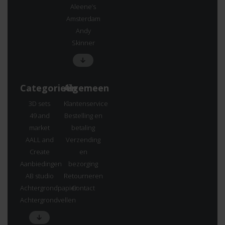
Aleene’s
Amsterdam
Andy
Skinner
Categorieën
Algemeen
3D sets
Klantenservice
49 and
Bestelling en
market
betaling
AALL and
Verzending
Create
en
Aanbiedingen
bezorging
AB studio
Retourneren
Achtergrondpapier
Contact
Achtergrondvellen