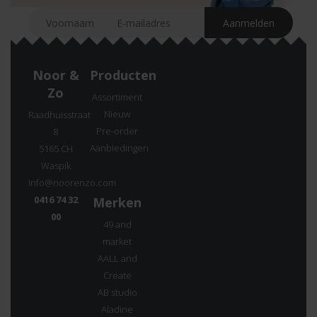
Noor &
Producten
Zo
Assortiment
Nieuw
Raadhuisstraat
Pre-order
8
Aanbiedingen
5165 CH
Waspik
info@noorenzo.com
0416 74 32
Merken
00
49 and
market
AALL and
Create
AB studio
Aladine