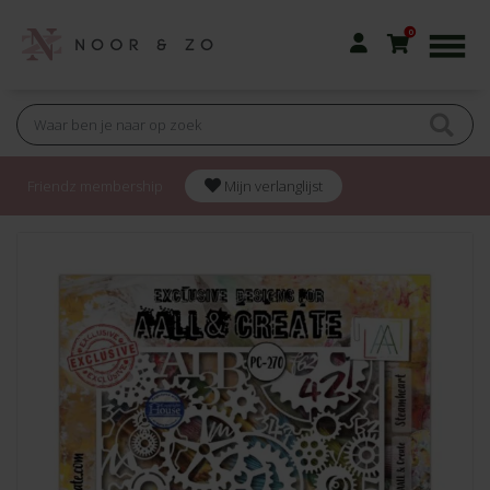
0
Friendz membership
Mijn verlanglijst