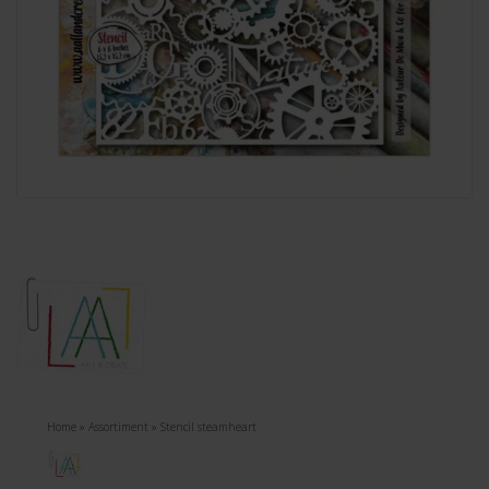
Home
»
Assortiment
»
Stencil steamheart