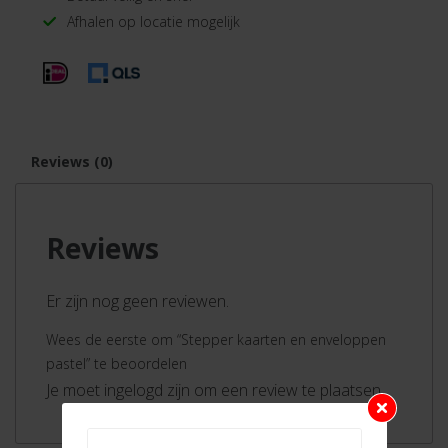
Afhalen op locatie mogelijk
Reviews (0)
Reviews
Er zijn nog geen reviewen.
Wees de eerste om “Stepper kaarten en enveloppen
pastel” te beoordelen
Je moet ingelogd zijn om een review te plaatsen.