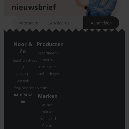
nieuwsbrief
Noor &
Producten
Zo
Assortiment
Nieuw
Raadhuisstraat
Pre-order
8
Aanbiedingen
5165 CH
Waspik
info@noorenzo.com
0416 74 32
Merken
00
49 and
market
AALL and
Create