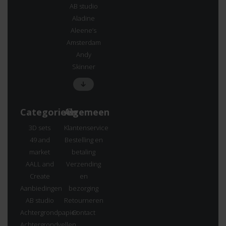
AB studio
Aladine
Aleene’s
Amsterdam
Andy
Skinner
Categorieën
Algemeen
3D sets
Klantenservice
49 and
Bestelling en
market
betaling
AALL and
Verzending
Create
en
Aanbiedingen
bezorging
AB studio
Retourneren
Achtergrondpapier
Contact
Achtergrondvellen