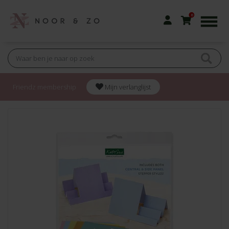
0
Friendz membership
Mijn verlanglijst