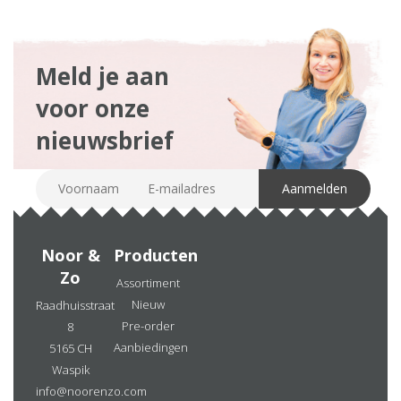
Meld je aan
voor onze
nieuwsbrief
Noor &
Producten
Zo
Assortiment
Nieuw
Raadhuisstraat
Pre-order
8
Aanbiedingen
5165 CH
Waspik
info@noorenzo.com