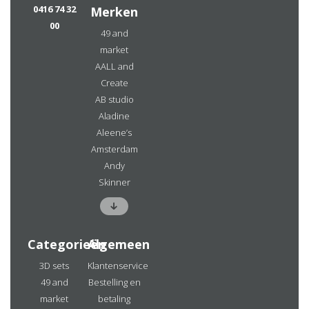
0416 74 32
Merken
00
49 and
market
AALL and
Create
AB studio
Aladine
Aleene’s
Amsterdam
Andy
Skinner
Categorieën
Algemeen
3D sets
Klantenservice
49 and
Bestelling en
market
betaling