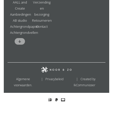
AALL and
Verzending
Create
en
Aanbiedingen
bezorging
AB studio
Retourneren
Achtergrondpapier
Contact
Achtergrondvellen
Algemene
Privacybeleid
Created by
voorwaarden.
IkCommuniceer