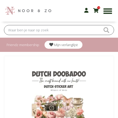
0
Friendz membership
Mijn verlanglijst