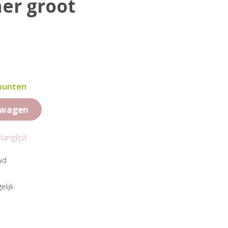
er groot
 punten
lwagen
anglijst
wd
elijk