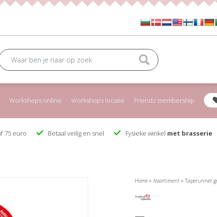
Workshops online
Workshops locatie
Friendz membership
f 75 euro
Betaal veilig en snel
Fysieke winkel
met brasserie
Home
»
Assortiment
»
Taperunner g