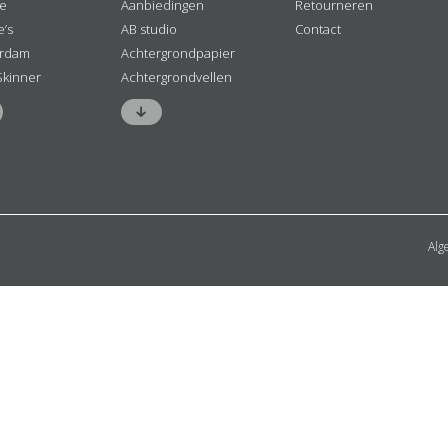
ne
Aanbiedingen
Retourneren
e’s
AB studio
Contact
rdam
Achtergrondpapier
Skinner
Achtergrondvellen
Alg