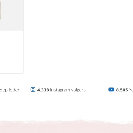
oep leden
4.338
Instagram volgers
8.505
Y