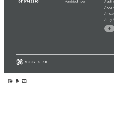
0416 74 32 00
Aanbiedingen
Aladi
Aleen
Amste
Andy 