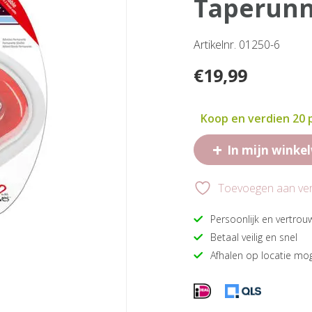
taperunn
Artikelnr. 01250-6
€
19,99
Koop en verdien 20
+
In mijn winke
Toevoegen aan verl
Persoonlijk en vertrou
Betaal veilig en snel
Afhalen op locatie mog