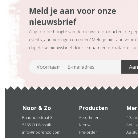
Meld je aan voor onze
nieuwsbrief
Altijd op de hoogte van de nieuwste producten, de ge
events, aanbiedingen en meer? Meld je hier aan voor 
dagelijkse nieuwsbrief door je naam en e-mailadres ach
Noor & Zo
Producten
Mer
Raadhuisstraat 8
Assortiment
49 an
5165 CH Waspik
Nieuw
AALL 
info@noorenzo.com
Pre-order
AB stu