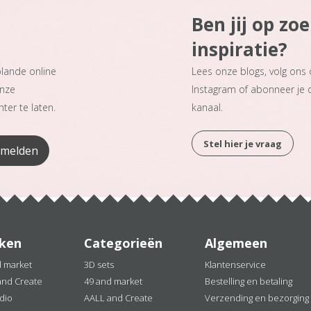
Ben jij op zo
inspiratie?
plande online
Lees onze blogs, volg ons
onze
Instagram of abonneer je
ter te laten.
kanaal.
Stel hier je vraag
ken
Categorieën
Algemeen
d market
3D sets
Klantenservice
and Create
49 and market
Bestelling en betaling
dio
AALL and Create
Verzending en bezorging