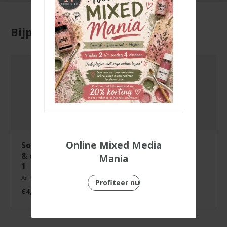
Bijpassende producten
Online Mixed Media
sofft tool knife
sofft tool art
& covers round
sponge angle
Mania
1
round
Artikelnr. 8065001-T
Artikelnr. CF-S61030
Profiteer nu
€
4,99
€
11,99