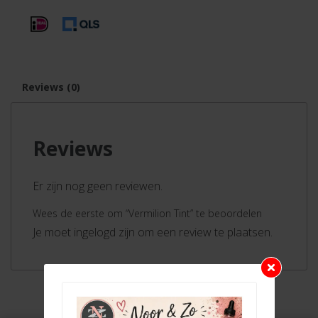
Reviews (0)
Reviews
Er zijn nog geen reviewen.
Wees de eerste om “Vermilion Tint” te beoordelen
Je moet ingelogd zijn om een review te plaatsen.