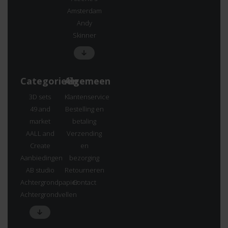
Amsterdam
Andy
Skinner
Categorieën
Algemeen
3D sets
Klantenservice
49 and
Bestelling en
market
betaling
AALL and
Verzending
Create
en
Aanbiedingen
bezorging
AB studio
Retourneren
Achtergrondpapier
Contact
Achtergrondvellen