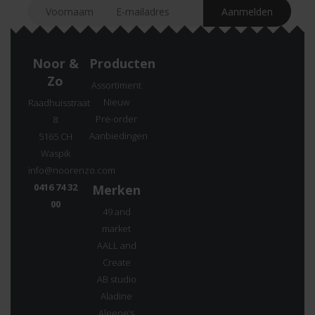
Noor &
Producten
Zo
Assortiment
Nieuw
Raadhuisstraat
Pre-order
8
Aanbiedingen
5165 CH
Waspik
info@noorenzo.com
0416 74 32
Merken
00
49 and
market
AALL and
Create
AB studio
Aladine
Aleene’s