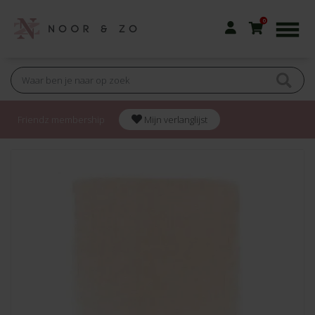
0
Friendz membership
Mijn verlanglijst