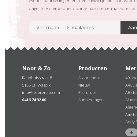
events, aanbiedingen en meer? Meld je hier aan voor 
dagelijkse nieuwsbrief door je naam en e-mailadres ach
Noor & Zo
Producten
Mer
Raadhuisstraat 8
Assortiment
49 an
5165 CH Waspik
Nieuw
AALL 
info@noorenzo.com
Pre-order
AB stu
0416 74 32 00
Aanbiedingen
Aladi
Aleen
Amste
Andy 