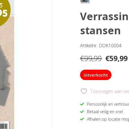
verrassingspakket 8 frame
stansen
Artikelnr. DOK10004
Oorspr
€
99,99
€
59,99
prijs
was:
Uitverkocht
€99,99
Toevoegen aan verl
Persoonlijk en vertrou
Betaal veilig en snel
Afhalen op locatie mog