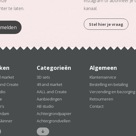
onze
Instagram of abonneer je
ter te laten.
kanaal.
Stel hier je vraag
ken
Categorieën
Algemeen
d market
3D sets
Klantenservice
and Create
49 and market
Bestelling en betaling
dio
AALL and Create
Verzending en bezorging
ne
Aanbiedingen
Retourneren
e’s
AB studio
Contact
rdam
Achtergrondpapier
Skinner
Achtergrondvellen