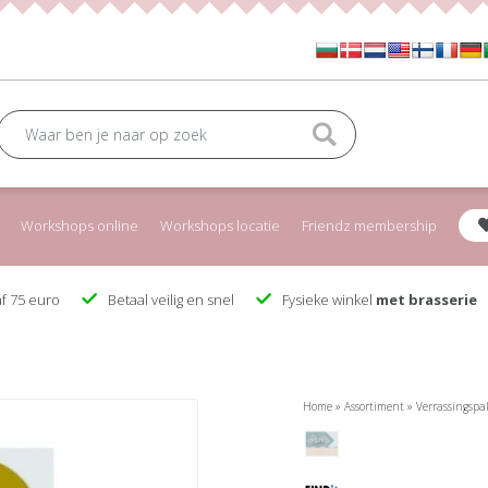
Workshops online
Workshops locatie
Friendz membership
f 75 euro
Betaal veilig en snel
Fysieke winkel
met brasserie
Home
»
Assortiment
»
Verrassingspa