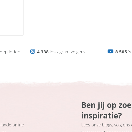
oep leden
4.338
Instagram volgers
8.505
Y
Ben jij op zo
inspiratie?
plande online
Lees onze blogs, volg ons