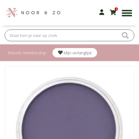
0
Friendz membership
Mijn verlanglijst