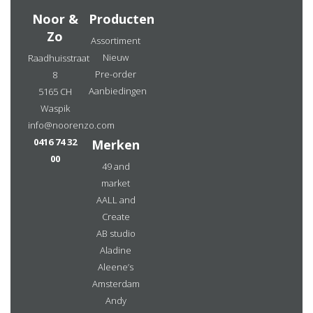
Noor &
Producten
Zo
Assortiment
Nieuw
Raadhuisstraat
Pre-order
8
Aanbiedingen
5165 CH
Waspik
info@noorenzo.com
0416 74 32
Merken
00
49 and
market
AALL and
Create
AB studio
Aladine
Aleene’s
Amsterdam
Andy