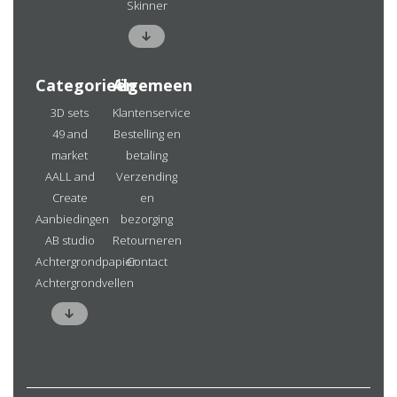
Skinner
Categorieën
Algemeen
3D sets
Klantenservice
49 and
Bestelling en
market
betaling
AALL and
Verzending
Create
en
Aanbiedingen
bezorging
AB studio
Retourneren
Achtergrondpapier
Contact
Achtergrondvellen