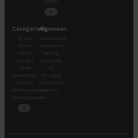
Skinner
Categorieën
Algemeen
3D sets
Klantenservice
49 and
Bestelling en
market
betaling
AALL and
Verzending
Create
en
Aanbiedingen
bezorging
AB studio
Retourneren
Achtergrondpapier
Contact
Achtergrondvellen