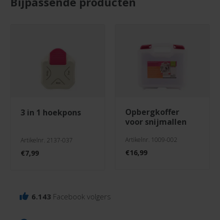
Bijpassende producten
opbergkoffer
3 in 1 hoekpons
voor snijmallen
Artikelnr. 1009-002
Artikelnr. 2137-037
€
16,99
€
7,99
6.143
Facebook volgers