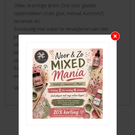
Dikke, krachtige lijnen. Ook voor gladde
oppervlakken zoals glas, metaal, kunststof,
keramiek etc.
Eenvoudig met water te verwijderen van niet-
poreuze gladde oppervlakken zoals glas.
Ideaal voor het inkleuren van grote vlakken. XXL
kern (10 mm) bevat acht keer zoveel kleur als
standaard kleurpotloden.
Extra dikke, robuuste en onbreekbare kern met
een diameter van 10 mm
Verkrijgbaar in 24 kleuren
Bekijk de online