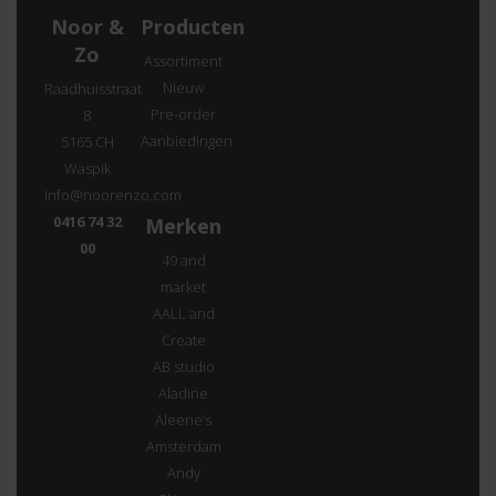
Noor &
Producten
Zo
Assortiment
Nieuw
Raadhuisstraat
Pre-order
8
Aanbiedingen
5165 CH
Waspik
info@noorenzo.com
0416 74 32
Merken
00
49 and
market
AALL and
Create
AB studio
Aladine
Aleene’s
Amsterdam
Andy