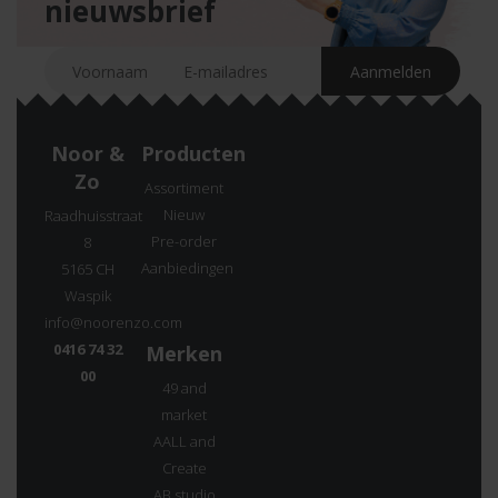
nieuwsbrief
Noor &
Producten
Zo
Assortiment
Nieuw
Raadhuisstraat
Pre-order
8
Aanbiedingen
5165 CH
Waspik
info@noorenzo.com
0416 74 32
Merken
00
49 and
market
AALL and
Create
AB studio