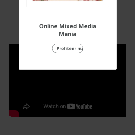
Bekijk de online
Online Mixed Media
workshop
Mania
Profiteer nu