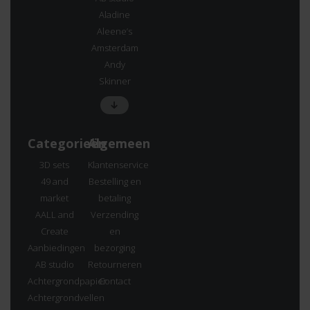
Aladine
Aleene’s
Amsterdam
Andy
Skinner
Categorieën
Algemeen
3D sets
Klantenservice
49 and
Bestelling en
market
betaling
AALL and
Verzending
Create
en
Aanbiedingen
bezorging
AB studio
Retourneren
Achtergrondpapier
Contact
Achtergrondvellen