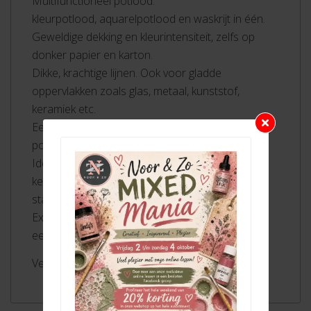
Multifunctioneel potlood:
kleurpotlood, aquarelpotlood en waskrijt in één.
Geweldige dekking en kleurintensiteit, zelfs op
donker papier en karton.
Dikke, krachtige lijnen. Ook voor gladde
oppervlakken zoals glas, metaal, kunststof,
keramiek etc.
Eenvoudig met water te verwijderen van niet-
poreuze gladde oppervlakken zoals glas.
Ideaal voor het inkleuren van grote vlakken. XXL
kern (10 mm) bevat acht keer zoveel kleur als
standaard kleurpotloden.
Extra dikke, robuuste en onbreekbare kern met
een diameter van 10 mm
Verkrijgbaar in 24 kleuren