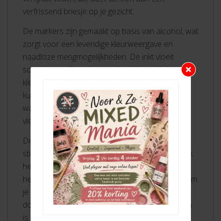
verfrissend briesje op je gezicht.
De markers zijn gemaakt op basis van alcohol, wat
zorgt voor een levendige kleurweergave en
naadloze mengmogelijkheden. De inkt vloeit
soepel en gelijkmatig, waardoor je moeiteloos
kleurlagen kunt opbouwen en prachtige effecten
kunt bereiken. Bovendien droogt de inkt snel,
waardoor je kunt werken zonder zorgen over
vlekken of uitlopen.
De handige draagdoos zorgt ervoor dat je je
stiften altijd georganiseerd en binnen handbereik
hebt. Of je nu thuis, onderweg of op locatie aan
het creëren bent, je hebt altijd alles bij de hand om
je artistieke visie tot leven te brengen. De stevige
doos beschermt je stiften tegen beschadiging en
is gemakkelijk mee te nemen.