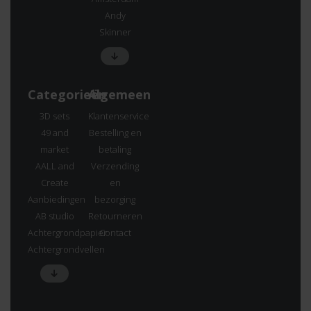
Andy
Skinner
Categorieën
Algemeen
3D sets
Klantenservice
49 and
Bestelling en
market
betaling
AALL and
Verzending
Create
en
Aanbiedingen
bezorging
AB studio
Retourneren
Achtergrondpapier
Contact
Achtergrondvellen