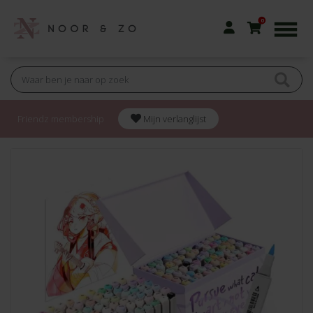
0
Friendz membership
Mijn verlanglijst