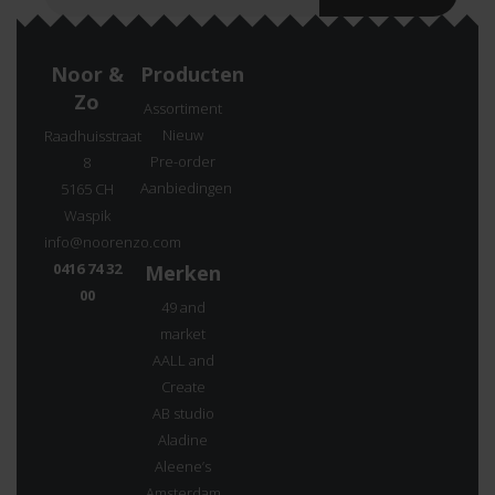
Noor &
Producten
Zo
Assortiment
Nieuw
Raadhuisstraat
Pre-order
8
Aanbiedingen
5165 CH
Waspik
info@noorenzo.com
0416 74 32
Merken
00
49 and
market
AALL and
Create
AB studio
Aladine
Aleene’s
Amsterdam