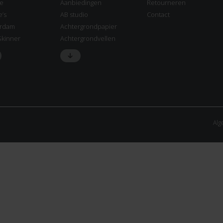
ne
Aanbiedingen
Retourneren
e’s
AB studio
Contact
rdam
Achtergrondpapier
Skinner
Achtergrondvellen
Alg