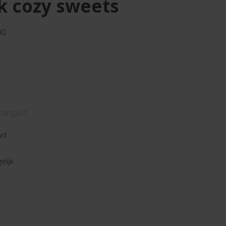
k cozy sweets
00
anglijst
wd
elijk