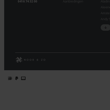
0416 74 32 00
Aanbiedingen
Aladi
Aleen
Amste
Andy 