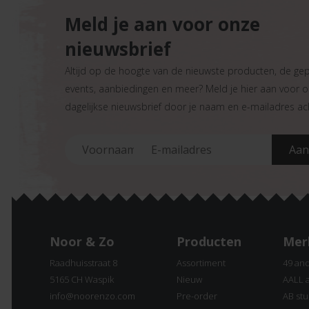
Meld je aan voor onze
nieuwsbrief
Altijd op de hoogte van de nieuwste producten, de ge
events, aanbiedingen en meer? Meld je hier aan voor 
dagelijkse nieuwsbrief door je naam en e-mailadres ach
Noor & Zo
Producten
Mer
Raadhuisstraat 8
Assortiment
49 an
5165 CH Waspik
Nieuw
AALL 
info@noorenzo.com
Pre-order
AB stu