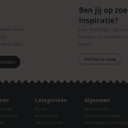
Ben jij op zo
inspiratie?
plande online
Lees onze blogs, volg ons
onze
Instagram of abonneer je
ter te laten.
kanaal.
Stel hier je vraag
ken
Categorieën
Algemeen
d market
3D sets
Klantenservice
and Create
49 and market
Bestelling en betaling
dio
AALL and Create
Verzending en bezorging