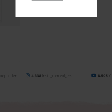
oep leden
4.338
Instagram volgers
8.505
Y