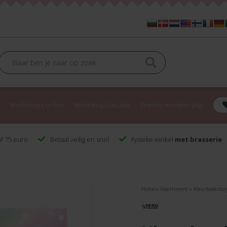
Workshops online
Workshops locatie
Friendz membership
f 75 euro
Betaal veilig en snel
Fysieke winkel
met brasserie
Home
»
Assortiment
»
Kleurboek coz