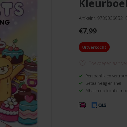
kleurboe
Artikelnr. 97890366521
€
7,99
Uitverkocht
Toevoegen aan verl
Persoonlijk en vertrou
Betaal veilig en snel
Afhalen op locatie mog