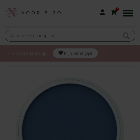
0
Friendz membership
Mijn verlanglijst