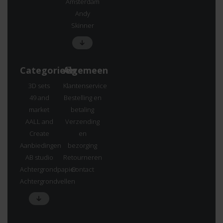
Amsterdam
Andy
Skinner
Categorieën
Algemeen
3D sets
Klantenservice
49 and
Bestelling en
market
betaling
AALL and
Verzending
Create
en
Aanbiedingen
bezorging
AB studio
Retourneren
Achtergrondpapier
Contact
Achtergrondvellen