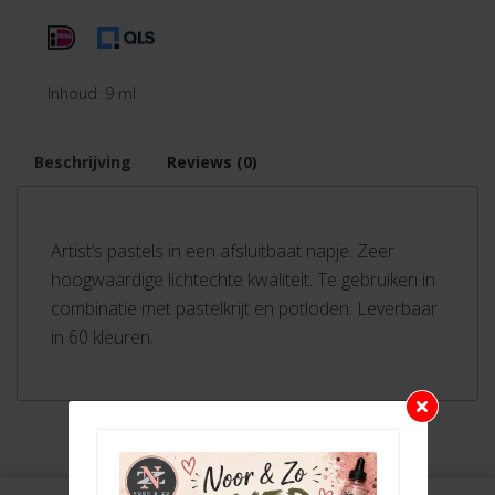
Inhoud: 9 ml
Beschrijving
Reviews (0)
Artist’s pastels in een afsluitbaat napje. Zeer
hoogwaardige lichtechte kwaliteit. Te gebruiken in
combinatie met pastelkrijt en potloden. Leverbaar
in 60 kleuren.