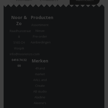
Noor &
Producten
Zo
Assortiment
Nieuw
Raadhuisstraat
Pre-order
8
Aanbiedingen
5165 CH
Waspik
info@noorenzo.com
0416 74 32
Merken
00
49 and
market
AALL and
Create
AB studio
Aladine
Aleene’s