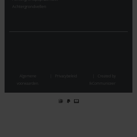
Achtergrondvellen
Algemene
Privacybeleid
Created by
voorwaarden.
IkCommuniceer