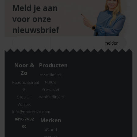
Meld je aan
voor onze
nieuwsbrief
Noor &
Producten
Zo
Assortiment
Nieuw
Raadhuisstraat
Pre-order
8
Aanbiedingen
5165 CH
Waspik
info@noorenzo.com
0416 74 32
Merken
00
49 and