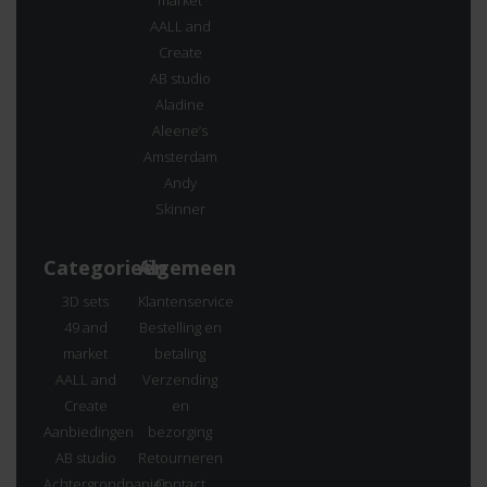
market
AALL and
Create
AB studio
Aladine
Aleene’s
Amsterdam
Andy
Skinner
Categorieën
Algemeen
3D sets
Klantenservice
49 and
Bestelling en
market
betaling
AALL and
Verzending
Create
en
Aanbiedingen
bezorging
AB studio
Retourneren
Achtergrondpapier
Contact