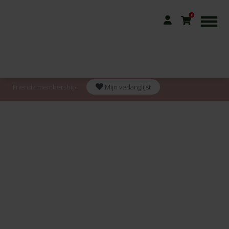
0
Friendz membership
Mijn verlanglijst