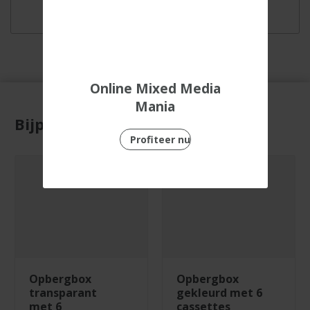
Online Mixed Media
Mania
Bijpassende producten
Profiteer nu
opbergbox
opbergbox
transparant
gekleurd met 6
met 6
cassettes