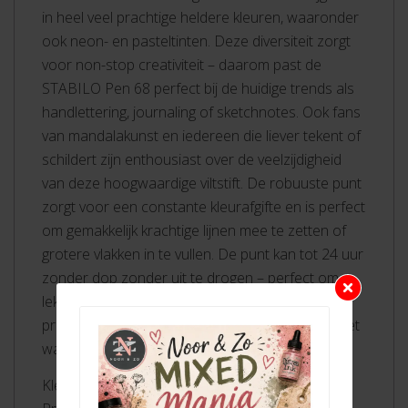
in heel veel prachtige heldere kleuren, waaronder
ook neon- en pasteltinten. Deze diversiteit zorgt
voor non-stop creativiteit – daarom past de
STABILO Pen 68 perfect bij de huidige trends als
handlettering, journaling of sketchnotes. Ook fans
van mandalakunst en iedereen die liever tekent of
schildert zijn enthousiast over de veelzijdigheid
van deze hoogwaardige viltstift. De robuuste punt
zorgt voor een constante kleurafgifte en is perfect
om gemakkelijk krachtige lijnen mee te zetten of
grotere vlakken in te vullen. De punt kan tot 24 uur
zonder dop zonder uit te drogen – perfect om
lekker door te kunnen werken aan je creatieve
project. De kleuren kunnen worden gemengd met
water voor prachtige aquareleffecten.
Kleurintensieve premium viltstift