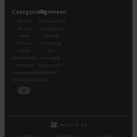
Categorieën
Algemeen
3D sets
Klantenservice
49 and
Bestelling en
market
betaling
AALL and
Verzending
Create
en
Aanbiedingen
bezorging
AB studio
Retourneren
Achtergrondpapier
Contact
Achtergrondvellen
Algemene
Privacybeleid
Created by