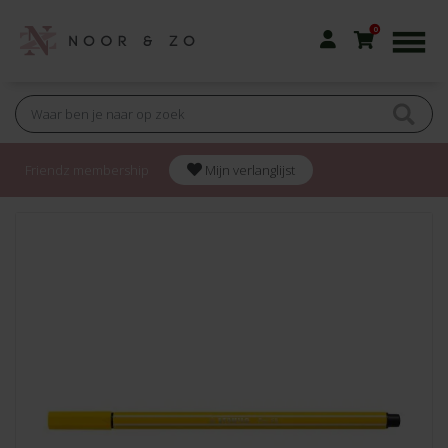
0
Friendz membership
Mijn verlanglijst