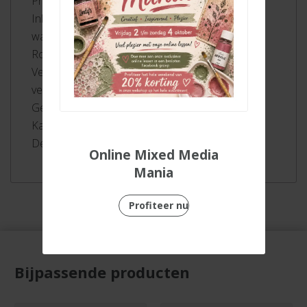
Prachtige heldere kleuren
Inkt op waterbasis kan worden gemengd met
water voor prachtige aquareleffecten
Robuuste M punt ca. 1 mm
Verkrijgbaar in 65 kleuren. Alle kleuren los
verkrijgbaar
Geurloze inkt op waterbasis
Kan tot 24 uur zonder dop zonder uit te drogen
De dop past achterop de viltstift
Online Mixed Media
Mania
Profiteer nu
Bijpassende producten