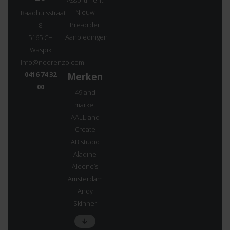
Assortiment
Nieuw
Raadhuisstraat
Pre-order
8
Aanbiedingen
5165 CH
Waspik
info@noorenzo.com
0416 74 32
Merken
00
49 and
market
AALL and
Create
AB studio
Aladine
Aleene’s
Amsterdam
Andy
Skinner