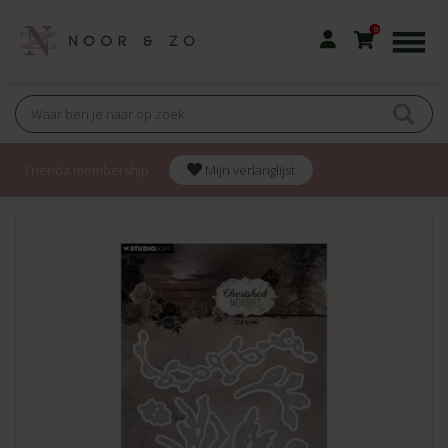
0
Friendz membership
Mijn verlanglijst