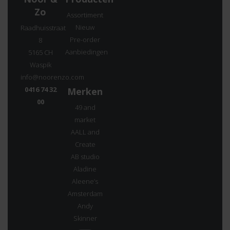
Zo
Assortiment
Nieuw
Raadhuisstraat
Pre-order
8
Aanbiedingen
5165 CH
Waspik
info@noorenzo.com
0416 74 32
Merken
00
49 and
market
AALL and
Create
AB studio
Aladine
Aleene’s
Amsterdam
Andy
Skinner