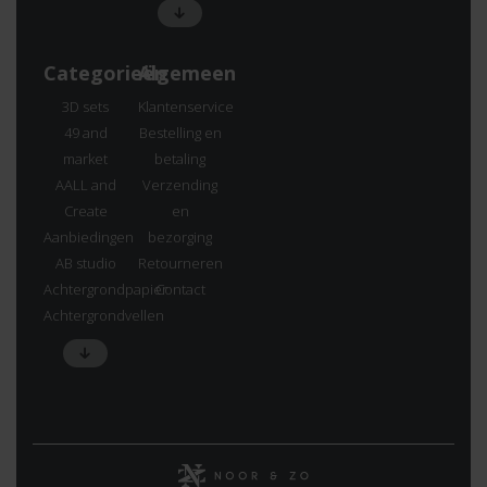
Categorieën
Algemeen
3D sets
Klantenservice
49 and
Bestelling en
market
betaling
AALL and
Verzending
Create
en
Aanbiedingen
bezorging
AB studio
Retourneren
Achtergrondpapier
Contact
Achtergrondvellen