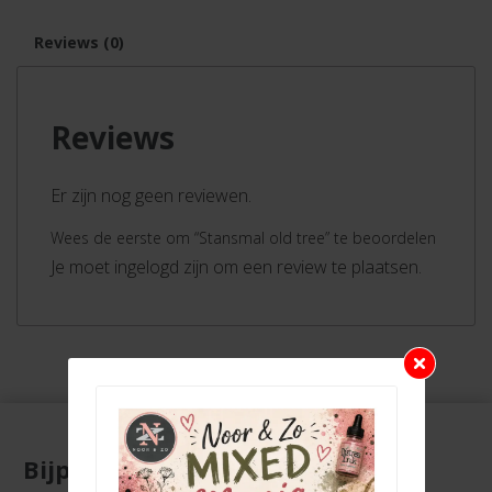
Reviews (0)
Reviews
Er zijn nog geen reviewen.
Wees de eerste om “Stansmal old tree” te beoordelen
Je moet ingelogd zijn om een review te plaatsen.
Bijpassende producten