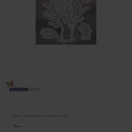
Home
»
Assortiment
»
Stansmal old tree