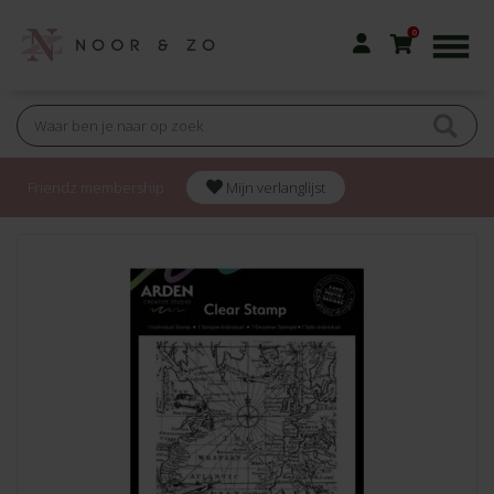
0
Friendz membership
Mijn verlanglijst