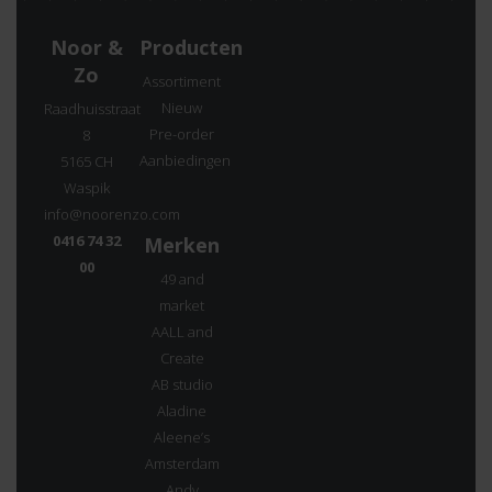
Noor &
Producten
Zo
Assortiment
Nieuw
Raadhuisstraat
Pre-order
8
Aanbiedingen
5165 CH
Waspik
info@noorenzo.com
0416 74 32
Merken
00
49 and
market
AALL and
Create
AB studio
Aladine
Aleene’s
Amsterdam
Andy