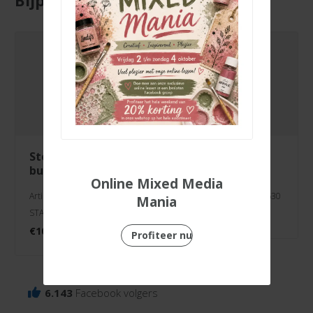
Bijpassende producten
stempel super
stempel thin
buddy
stripes
Online Mixed Media
Artikelnr. CCL-FR-
Artikelnr. SL-ES-STAMP630
Mania
STAMP468
€
7,99
€
10,99
Profiteer nu
6.143
Facebook volgers