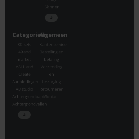
Skinner
Categorieën
Algemeen
3D sets
Klantenservice
49 and
Bestelling en
market
betaling
AALL and
Verzending
Create
en
Aanbiedingen
bezorging
AB studio
Retourneren
Achtergrondpapier
Contact
Achtergrondvellen