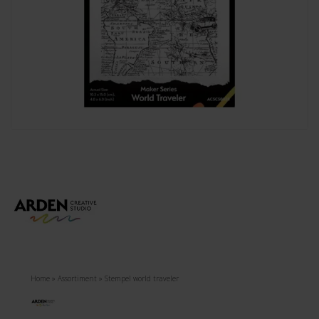
Home
»
Assortiment
»
Stempel world traveler