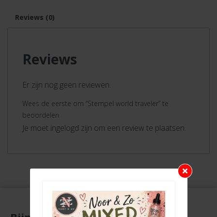
Reviews (0)
Reviews
Er zijn nog geen reviewen.
Wees de eerste om “Stempel world traveler” te
beoordelen
Je moet ingelogd zijn om een review te plaatsen.