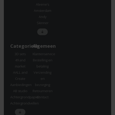
Aleene’s
Amsterdam
Andy
Skinner
Categorieën
Algemeen
3D sets
Klantenservice
49 and
Bestelling en
market
betaling
AALL and
Verzending
Create
en
Aanbiedingen
bezorging
AB studio
Retourneren
Achtergrondpapier
Contact
Achtergrondvellen