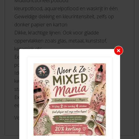
Multifunctioneel potlood:
kleurpotlood, aquarelpotlood en waskrijt in één.
Geweldige dekking en kleurintensiteit, zelfs op
donker papier en karton.
Dikke, krachtige lijnen. Ook voor gladde
oppervlakken zoals glas, metaal, kunststof,
keramiek etc.
Eenvoudig met water te verwijderen van niet-
poreuze gladde oppervlakken zoals glas.
Ideaal voor het inkleuren van grote vlakken. XXL
kern (10 mm) bevat acht keer zoveel kleur als
standaard kleurpotloden.
Extra dikke, robuuste en onbreekbare kern met
een diameter van 10 mm
Verkrijgbaar in 24 kleuren