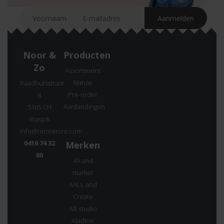
Noor &
Producten
Zo
Assortiment
Nieuw
Raadhuisstraat
Pre-order
8
Aanbiedingen
5165 CH
Waspik
info@noorenzo.com
0416 74 32
Merken
00
49 and
market
AALL and
Create
AB studio
Aladine