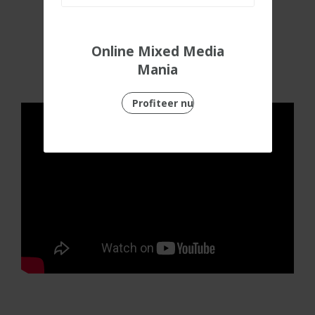
Bekijk de online
Online Mixed Media
workshop
Mania
Profiteer nu