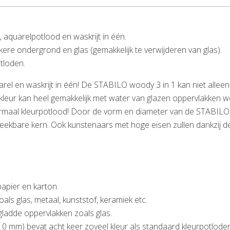
, aquarelpotlood en waskrijt in één.
kere ondergrond en glas (gemakkelijk te verwijderen van glas).
tloden.
arel en waskrijt in één! De STABILO woody 3 in 1 kan niet alle
eur kan heel gemakkelijk met water van glazen oppervlakken wor
ormaal kleurpotlood! Door de vorm en diameter van de STABILO woo
eekbare kern. Ook kunstenaars met hoge eisen zullen dankzij de
papier en karton.
als glas, metaal, kunststof, keramiek etc.
gladde oppervlakken zoals glas.
(10 mm) bevat acht keer zoveel kleur als standaard kleurpotloden