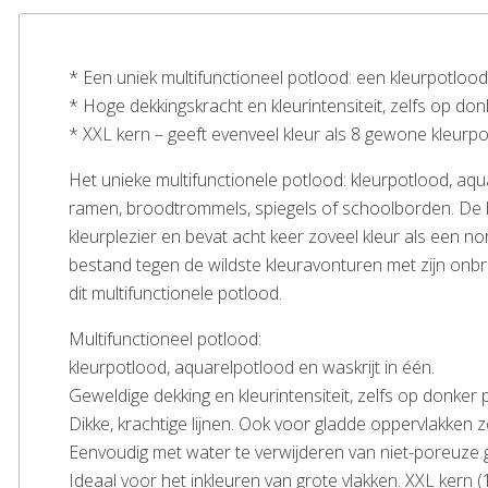
* Een uniek multifunctioneel potlood: een kleurpotlood
* Hoge dekkingskracht en kleurintensiteit, zelfs op don
* XXL kern – geeft evenveel kleur als 8 gewone kleurpo
Het unieke multifunctionele potlood: kleurpotlood, aqu
ramen, broodtrommels, spiegels of schoolborden. De kl
kleurplezier en bevat acht keer zoveel kleur als een n
bestand tegen de wildste kleuravonturen met zijn onbr
dit multifunctionele potlood.
Multifunctioneel potlood:
kleurpotlood, aquarelpotlood en waskrijt in één.
Geweldige dekking en kleurintensiteit, zelfs op donker 
Dikke, krachtige lijnen. Ook voor gladde oppervlakken zo
Eenvoudig met water te verwijderen van niet-poreuze 
Ideaal voor het inkleuren van grote vlakken. XXL kern 