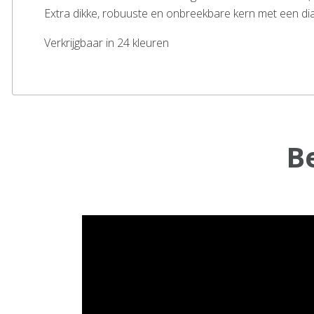
Extra dikke, robuuste en onbreekbare kern met een d
Verkrijgbaar in 24 kleuren
B