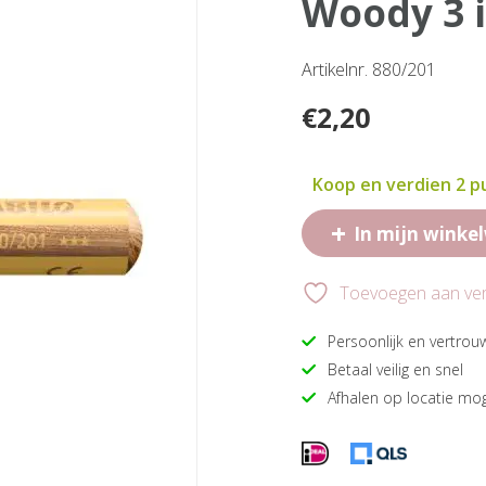
woody 3 
Artikelnr. 880/201
€
2,20
Koop en verdien 2 
+
In mijn winke
Toevoegen aan verl
Persoonlijk en vertrou
Betaal veilig en snel
Afhalen op locatie mog