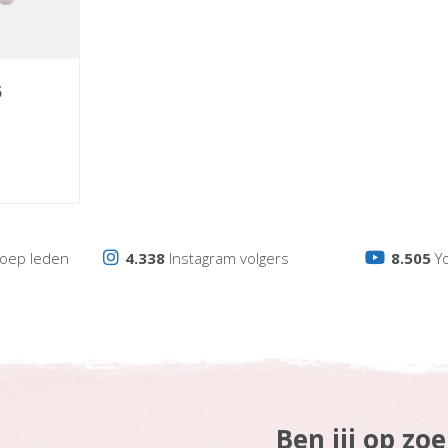
oep leden
4.338
Instagram volgers
8.505
Y
Ben jij op zo