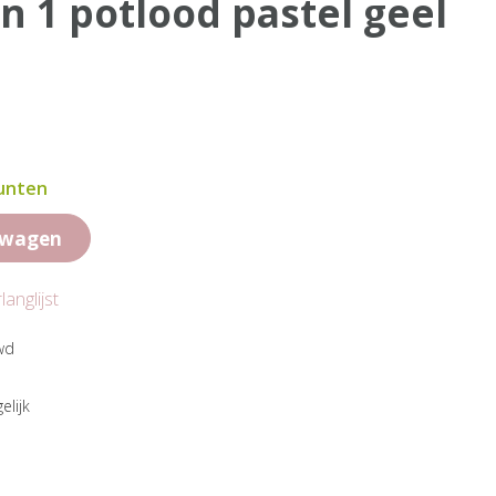
in 1 potlood pastel geel
punten
lwagen
anglijst
wd
elijk