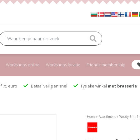
Workshops online
Workshops locatie
Friendz membership
f 75 euro
Betaal veilig en snel
Fysieke winkel
met brasserie
Home
»
Assortiment
»
Woody 3 in 1 p