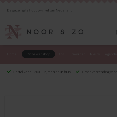
De gezelligste hobbywinkel van Nederland
Home
Onze webshop
Blog
Pre-order
Nieuw
Agenda
Bestel voor 12:00 uur, morgen in huis
Gratis verzending vana