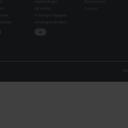
ne
Aanbiedingen
Retourneren
e’s
AB studio
Contact
rdam
Achtergrondpapier
Skinner
Achtergrondvellen
Alg