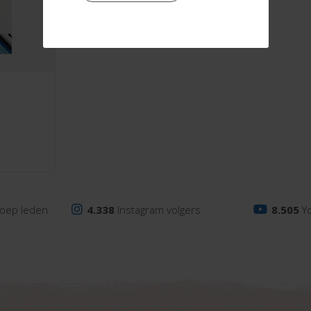
oep leden
4.338
Instagram volgers
8.505
Y