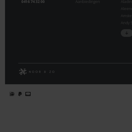
0416 74 32 00
Aanbiedingen
Aladi
Aleen
Amste
Andy 