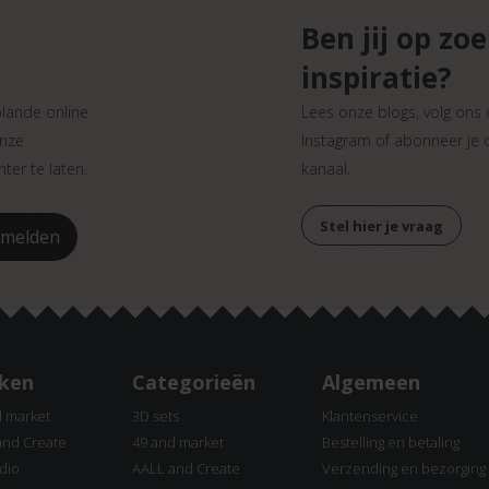
Ben jij op zo
inspiratie?
plande online
Lees onze blogs, volg ons
onze
Instagram of abonneer je
ter te laten.
kanaal.
Stel hier je vraag
ken
Categorieën
Algemeen
d market
3D sets
Klantenservice
and Create
49 and market
Bestelling en betaling
dio
AALL and Create
Verzending en bezorging