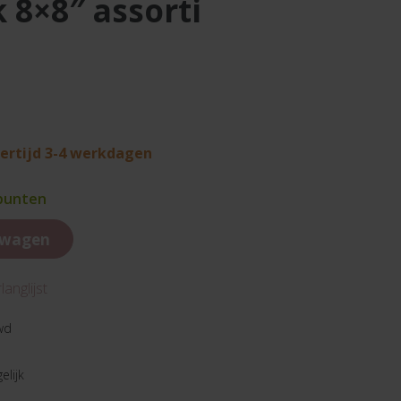
k 8×8″ assorti
vertijd 3-4 werkdagen
 punten
lwagen
anglijst
wd
elijk