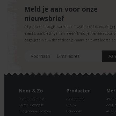
Meld je aan voor onze
nieuwsbrief
Altijd op de hoogte van de nieuwste producten, de ge
events, aanbiedingen en meer? Meld je hier aan voor 
dagelijkse nieuwsbrief door je naam en e-mailadres ach
Noor & Zo
Producten
Mer
Raadhuisstraat 8
Assortiment
49 an
5165 CH Waspik
Nieuw
AALL 
info@noorenzo.com
Pre-order
AB stu