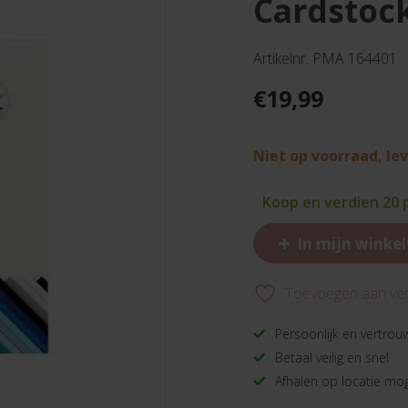
cardstoc
Artikelnr. PMA 164401
€
19,99
Niet op voorraad, le
Koop en verdien 20
+
In mijn winke
Toevoegen aan verl
Persoonlijk en vertrou
Betaal veilig en snel
Afhalen op locatie mog