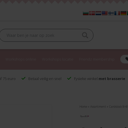
Workshops online
Workshops locatie
Friendz membership
f 75 euro
Betaal veilig en snel
Fysieke winkel
met brasserie
Home
»
Assortiment
»
Cardstock 8×8″