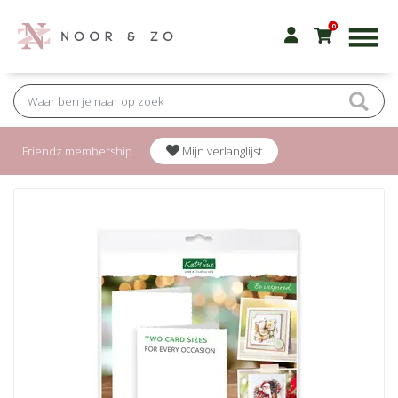
0
Friendz membership
Mijn verlanglijst