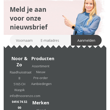
Meld je aan
voor onze
nieuwsbrief
Noor &
Producten
Zo
Assortiment
Nieuw
Raadhuisstraat
Pre-order
8
Aanbiedingen
5165 CH
Waspik
info@noorenzo.com
0416 74 32
Merken
00