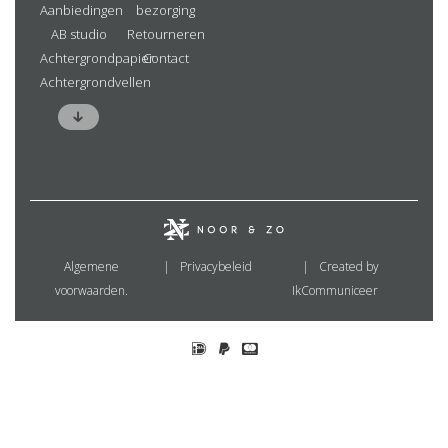
Aanbiedingen
bezorging
AB studio
Retourneren
Achtergrondpapier
Contact
Achtergrondvellen
Algemene
Privacybeleid
Created by
voorwaarden.
IkCommuniceer