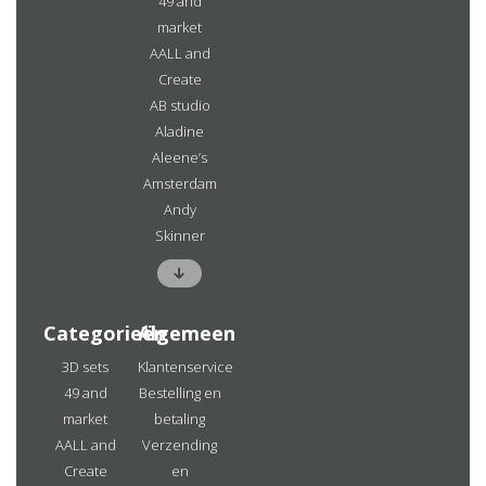
49 and
market
AALL and
Create
AB studio
Aladine
Aleene’s
Amsterdam
Andy
Skinner
Categorieën
Algemeen
3D sets
Klantenservice
49 and
Bestelling en
market
betaling
AALL and
Verzending
Create
en