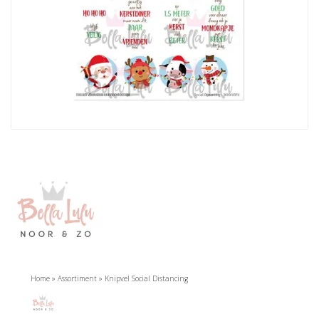
Home
»
Assortiment
»
Knipvel Social Distancing