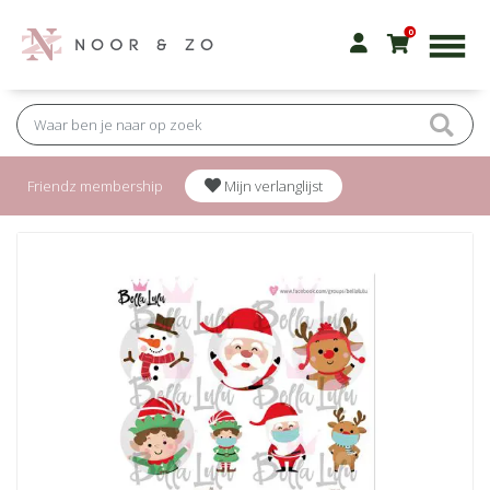
0
Friendz membership
Mijn verlanglijst