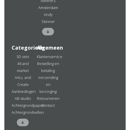
Aleene’s
Amsterdam
Andy
Skinner
Categorieën
Algemeen
3D sets
Klantenservice
49 and
Bestelling en
market
betaling
AALL and
Verzending
Create
en
Aanbiedingen
bezorging
AB studio
Retourneren
Achtergrondpapier
Contact
Achtergrondvellen