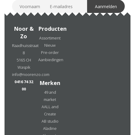
Noor &
Producten
Zo
Assortiment
Nieuw
Raadhuisstraat
Pre-order
8
Aanbiedingen
5165 CH
Waspik
info@noorenzo.com
0416 74 32
Merken
00
49 and
market
AALL and
Create
AB studio
Aladine