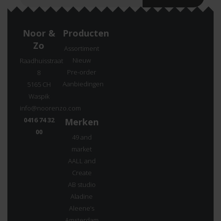
Noor &
Producten
Zo
Assortiment
Nieuw
Raadhuisstraat
Pre-order
8
Aanbiedingen
5165 CH
Waspik
info@noorenzo.com
0416 74 32
Merken
00
49 and
market
AALL and
Create
AB studio
Aladine
Aleene’s
Amsterdam