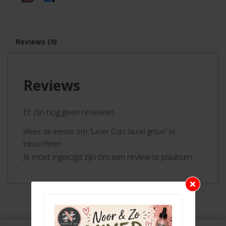
Reviews (0)
Reviews
Er zijn nog geen reviewen.
Wees de eerste om “Laser Cuts laurel grove” te
beoordelen
Je moet ingelogd zijn om een review te plaatsen.