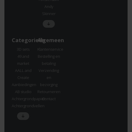
Andy
Skinner
Categorieën
Algemeen
3D sets
Klantenservice
49 and
Bestelling en
market
betaling
AALL and
Verzending
Create
en
Aanbiedingen
bezorging
AB studio
Retourneren
Achtergrondpapier
Contact
Achtergrondvellen