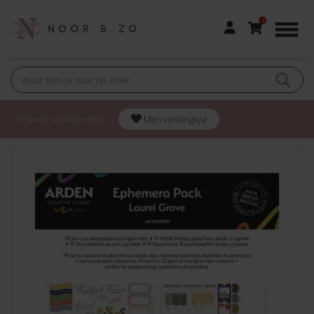
0
Friendz membership
Mijn verlanglijst