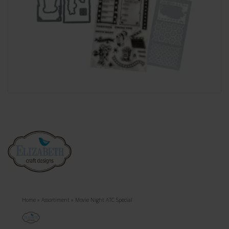
Home
»
Assortiment
»
Movie Night ATC Special