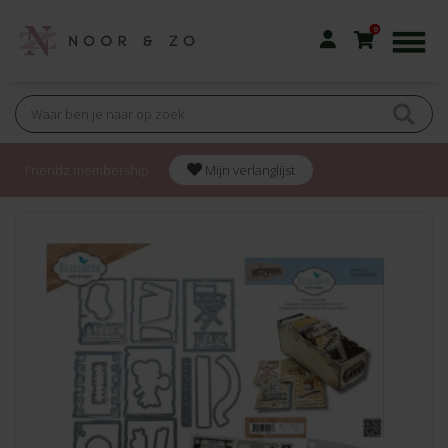
0
Friendz membership
Mijn verlanglijst