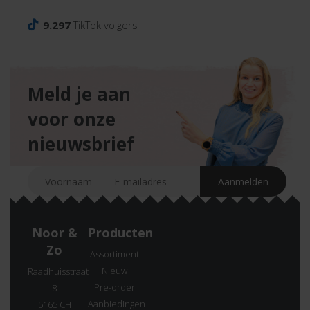
9.297
TikTok volgers
Meld je aan
voor onze
nieuwsbrief
Noor &
Producten
Zo
Assortiment
Nieuw
Raadhuisstraat
Pre-order
8
Aanbiedingen
5165 CH