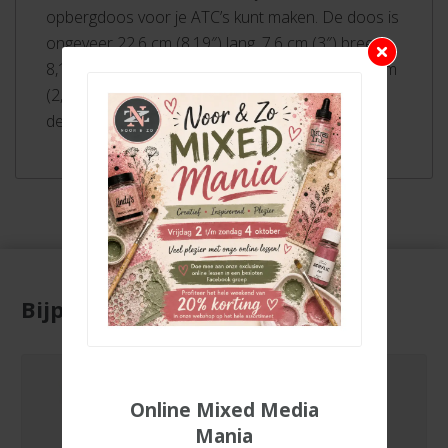
opbergdoos voor je ATC’s kunt maken. De doos is
ongeveer 22,6 cm (8,19″) lang, 7,6 cm (3″) breed,
8,10 cm (3,19″) hoog aan de achterkant en 6,1 cm
(2,4″) hoog aan de voorkant. Montage en
decoratie vereist.
Bijpassende producten
Online Mixed Media
Mania