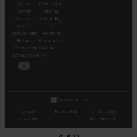
49 and
Bestelling en
market
betaling
AALL and
Verzending
Create
en
Aanbiedingen
bezorging
AB studio
Retourneren
Achtergrondpapier
Contact
Achtergrondvellen
Algemene
Privacybeleid
Created by
voorwaarden.
IkCommuniceer