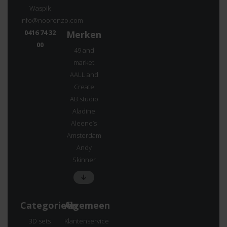
Waspik
info@noorenzo.com
0416 74 32
Merken
00
49 and
market
AALL and
Create
AB studio
Aladine
Aleene’s
Amsterdam
Andy
Skinner
Categorieën
Algemeen
3D sets
Klantenservice