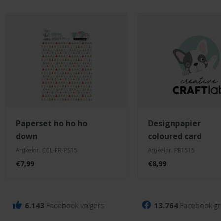
paperset ho ho ho
designpapier
down
coloured card
Artikelnr. CCL-FR-PS15
Artikelnr. PB1515
€
7,99
€
8,99
6.143
Facebook volgers
13.764
Facebook gr