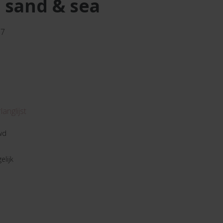
 sand & sea
67
anglijst
wd
elijk