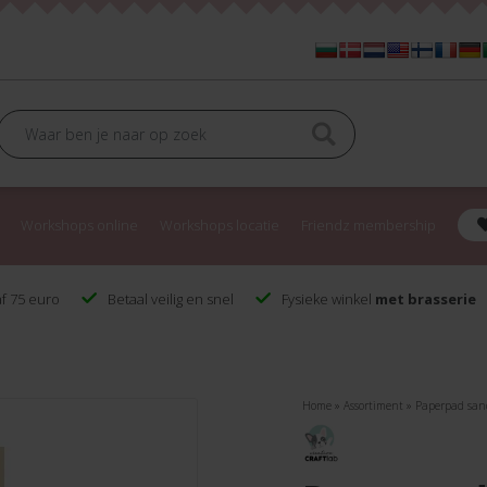
Workshops online
Workshops locatie
Friendz membership
f 75 euro
Betaal veilig en snel
Fysieke winkel
met brasserie
Home
»
Assortiment
»
Paperpad san