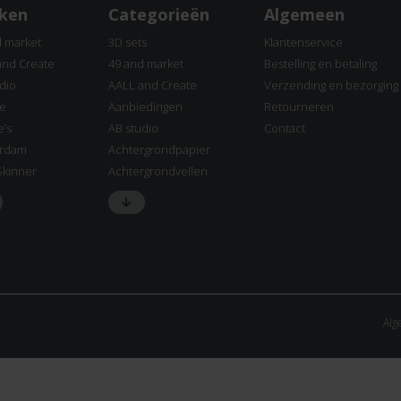
ken
Categorieën
Algemeen
d market
3D sets
Klantenservice
and Create
49 and market
Bestelling en betaling
dio
AALL and Create
Verzending en bezorging
ne
Aanbiedingen
Retourneren
e’s
AB studio
Contact
rdam
Achtergrondpapier
Skinner
Achtergrondvellen
Alg