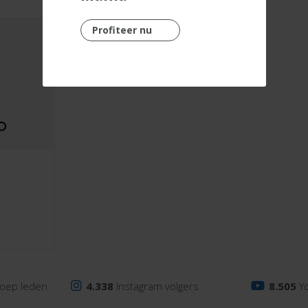
Profiteer nu
oep leden
4.338
Instagram volgers
8.505
Y