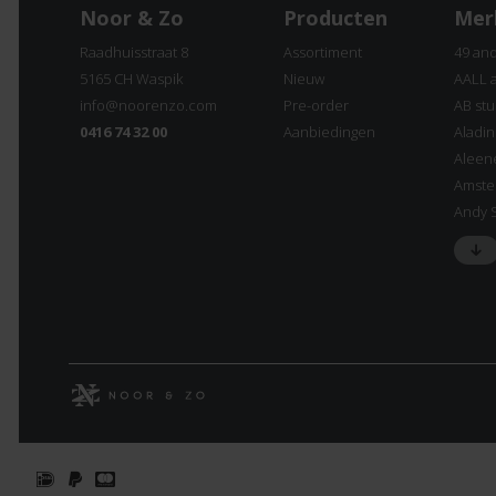
Noor & Zo
Producten
Mer
Raadhuisstraat 8
Assortiment
49 an
5165 CH Waspik
Nieuw
AALL 
info@noorenzo.com
Pre-order
AB stu
0416 74 32 00
Aanbiedingen
Aladi
Aleen
Amste
Andy 