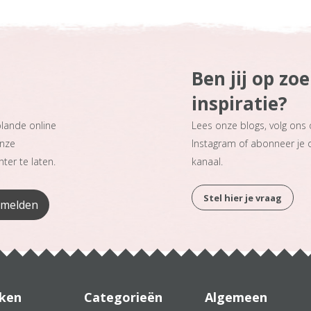
Ben jij op zo
inspiratie?
plande online
Lees onze blogs, volg ons
onze
Instagram of abonneer je
ter te laten.
kanaal.
Stel hier je vraag
ken
Categorieën
Algemeen