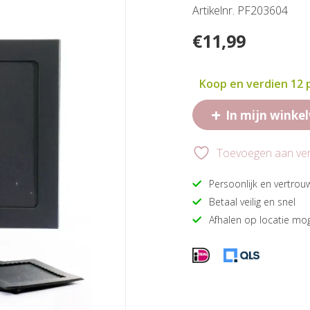
Artikelnr. PF203604
€
11,99
Koop en verdien 12
+
In mijn winke
Toevoegen aan verl
Persoonlijk en vertrou
Betaal veilig en snel
Afhalen op locatie mog