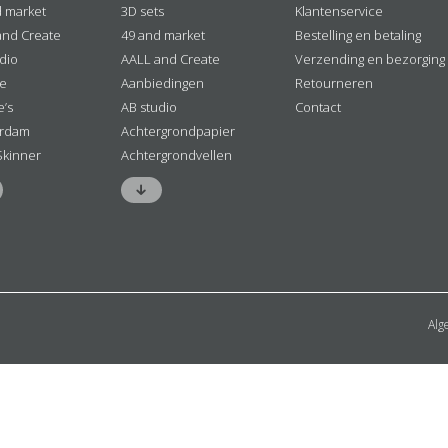
d market
3D sets
Klantenservice
and Create
49 and market
Bestelling en betaling
dio
AALL and Create
Verzending en bezorging
ne
Aanbiedingen
Retourneren
e’s
AB studio
Contact
rdam
Achtergrondpapier
Skinner
Achtergrondvellen
Alg