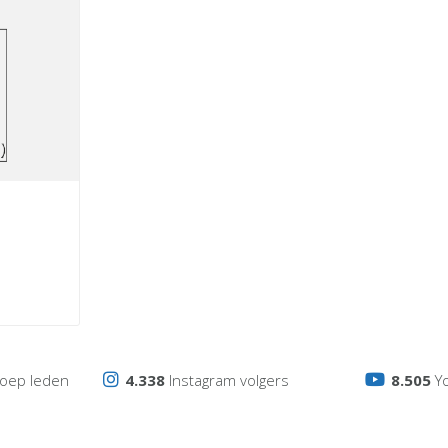
oep leden
4.338
Instagram volgers
8.505
Y