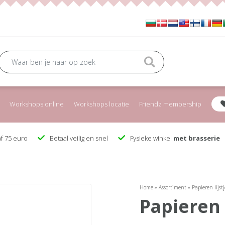
Workshops online
Workshops locatie
Friendz membership
f 75 euro
Betaal veilig en snel
Fysieke winkel
met brasserie
Home
»
Assortiment
»
Papieren lijst
papieren 