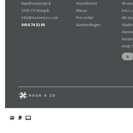
Raadhuisstraat 8
Assortiment
49 an
5165 CH Waspik
Nieuw
AALL 
info@noorenzo.com
Pre-order
AB stu
0416 74 32 00
Aanbiedingen
Aladi
Aleen
Amste
Andy 