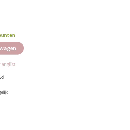
 punten
lwagen
anglijst
wd
elijk