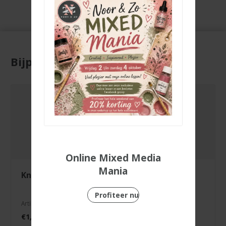
Bijpassende producten
Online Mixed Media
Mania
knipvel just
knipvel feestje
married
Profiteer nu
Artikelnr. 3000/0103
Artikelnr. 3000/0089
€
1,99
€
1,99