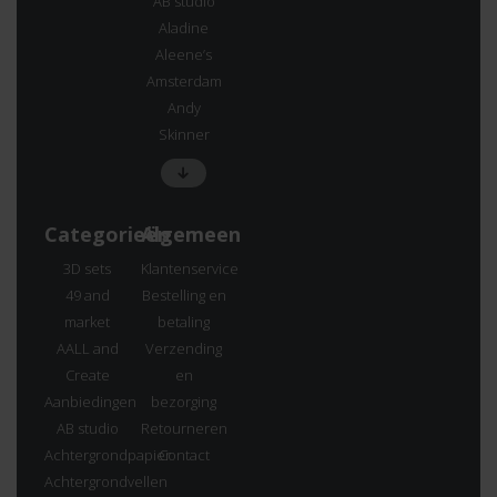
AB studio
Aladine
Aleene’s
Amsterdam
Andy
Skinner
Categorieën
Algemeen
3D sets
Klantenservice
49 and
Bestelling en
market
betaling
AALL and
Verzending
Create
en
Aanbiedingen
bezorging
AB studio
Retourneren
Achtergrondpapier
Contact
Achtergrondvellen