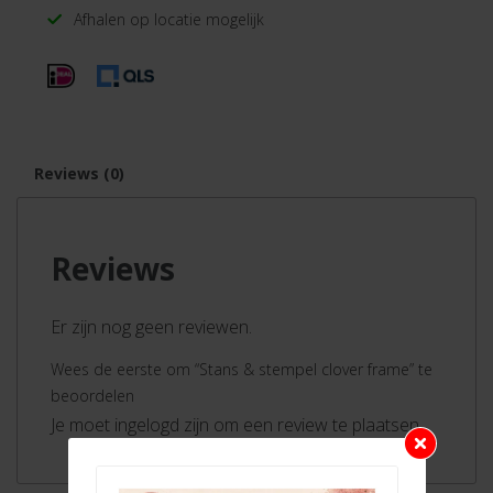
Afhalen op locatie mogelijk
Reviews (0)
Reviews
Er zijn nog geen reviewen.
Wees de eerste om “Stans & stempel clover frame” te
beoordelen
Je moet ingelogd zijn om een review te plaatsen.