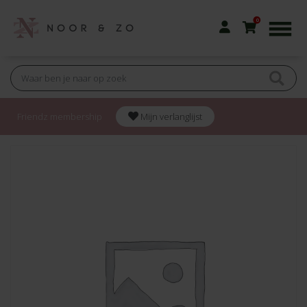
0
Friendz membership
Mijn verlanglijst