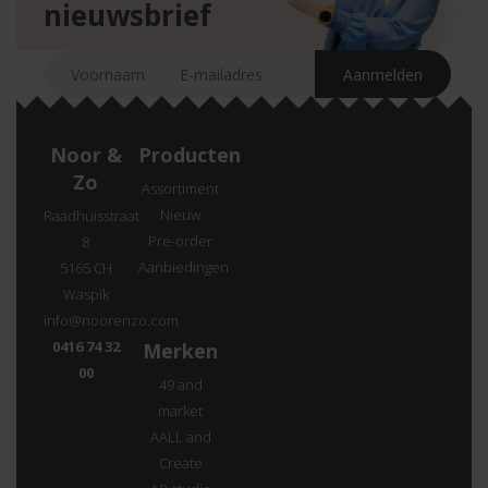
nieuwsbrief
Noor &
Producten
Zo
Assortiment
Nieuw
Raadhuisstraat
Pre-order
8
Aanbiedingen
5165 CH
Waspik
info@noorenzo.com
0416 74 32
Merken
00
49 and
market
AALL and
Create