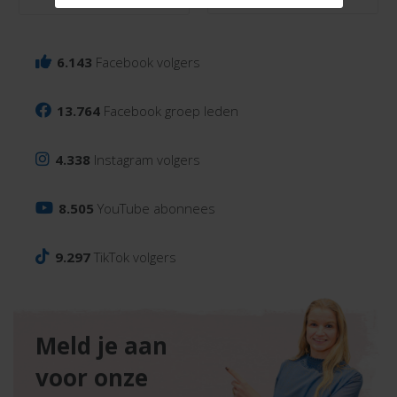
6.143
Facebook volgers
13.764
Facebook groep leden
4.338
Instagram volgers
8.505
YouTube abonnees
9.297
TikTok volgers
Meld je aan
voor onze