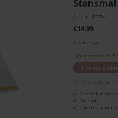
stansmal
Artikelnr. LR0974
€
14,99
3 op voorraad
Koop en verdien 15
+
In mijn winke
Toevoegen aan verl
Persoonlijk en vertrou
Betaal veilig en snel
Afhalen op locatie mog