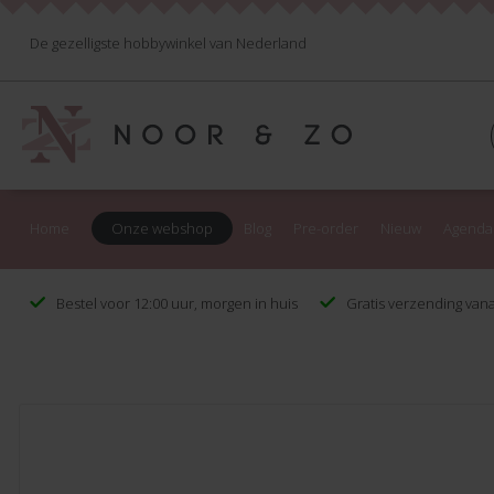
De gezelligste hobbywinkel van Nederland
Home
Onze webshop
Blog
Pre-order
Nieuw
Agenda
Bestel voor 12:00 uur, morgen in huis
Gratis verzending vana