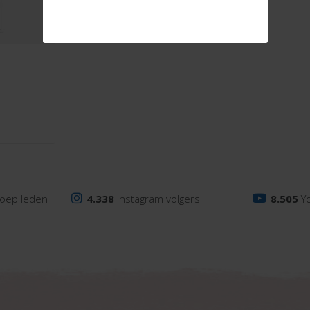
oep leden
4.338
Instagram volgers
8.505
Y