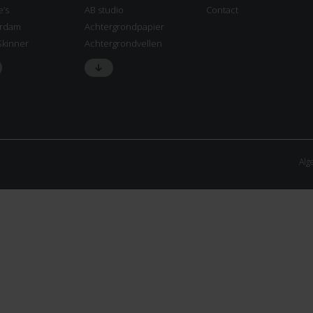
e’s
AB studio
Contact
rdam
Achtergrondpapier
Skinner
Achtergrondvellen
Alg