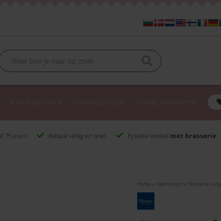
Workshops online
Workshops locatie
Friendz membership
f 75 euro
Betaal veilig en snel
Fysieke winkel
met brasserie
Home
»
Assortiment
»
Stansmal anja