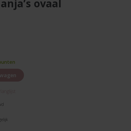
 anja’s ovaal
 punten
lwagen
anglijst
wd
elijk