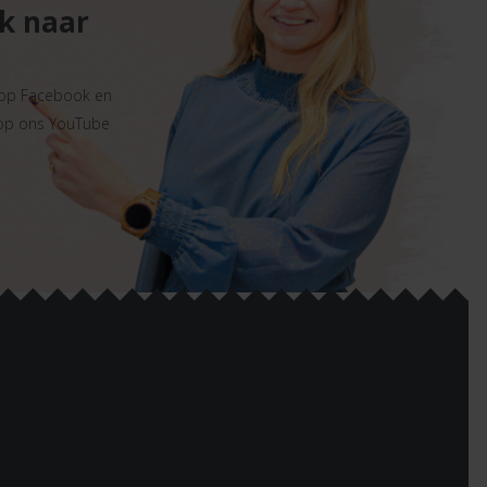
ek naar
 op Facebook en
 op ons YouTube