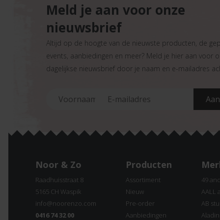
Meld je aan voor onze
nieuwsbrief
Altijd op de hoogte van de nieuwste producten, de ge
events, aanbiedingen en meer? Meld je hier aan voor 
dagelijkse nieuwsbrief door je naam en e-mailadres ach
Noor & Zo
Producten
Mer
Raadhuisstraat 8
Assortiment
49 an
5165 CH Waspik
Nieuw
AALL 
info@noorenzo.com
Pre-order
AB stu
0416 74 32 00
Aanbiedingen
Aladi