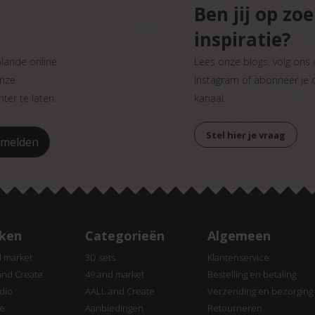
Ben jij op zo
inspiratie?
plande online
Lees onze blogs, volg ons
onze
Instagram of abonneer je
ter te laten.
kanaal.
Stel hier je vraag
ken
Categorieën
Algemeen
d market
3D sets
Klantenservice
and Create
49 and market
Bestelling en betaling
dio
AALL and Create
Verzending en bezorging
ne
Aanbiedingen
Retourneren