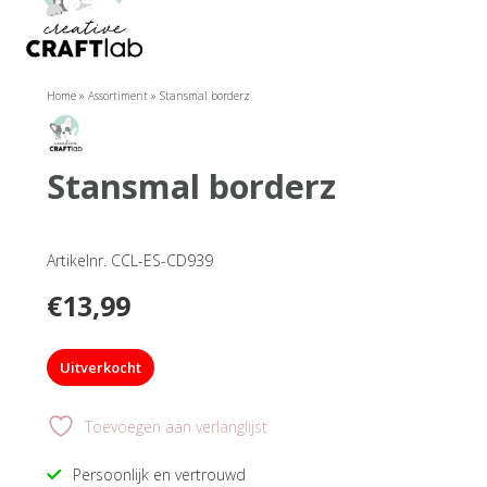
Home
»
Assortiment
»
Stansmal borderz
stansmal borderz
Artikelnr. CCL-ES-CD939
€
13,99
Uitverkocht
Toevoegen aan verlanglijst
Persoonlijk en vertrouwd