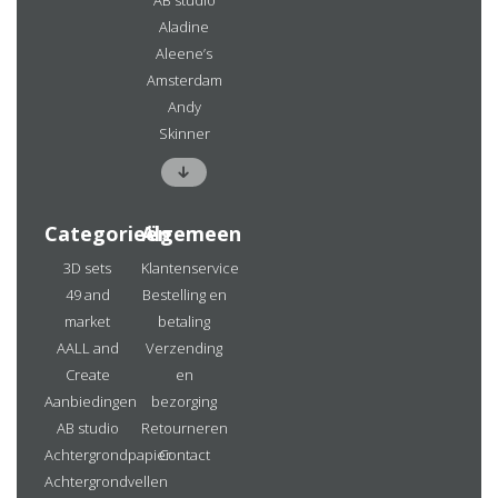
Aladine
Aleene’s
Amsterdam
Andy
Skinner
Categorieën
Algemeen
3D sets
Klantenservice
49 and
Bestelling en
market
betaling
AALL and
Verzending
Create
en
Aanbiedingen
bezorging
AB studio
Retourneren
Achtergrondpapier
Contact
Achtergrondvellen