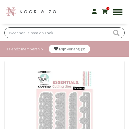
0
Friendz membership
Mijn verlanglijst