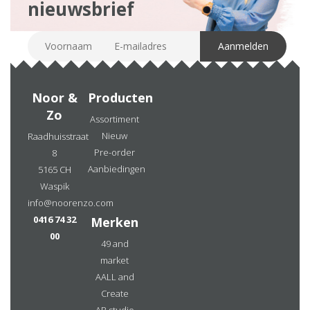
nieuwsbrief
Noor &
Producten
Zo
Assortiment
Nieuw
Raadhuisstraat
Pre-order
8
Aanbiedingen
5165 CH
Waspik
info@noorenzo.com
0416 74 32
Merken
00
49 and
market
AALL and
Create
AB studio