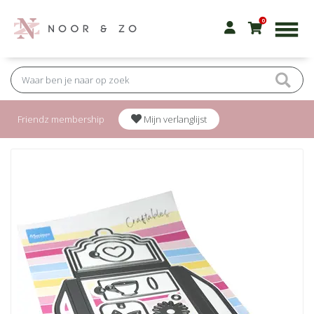
0
Friendz membership
Mijn verlanglijst