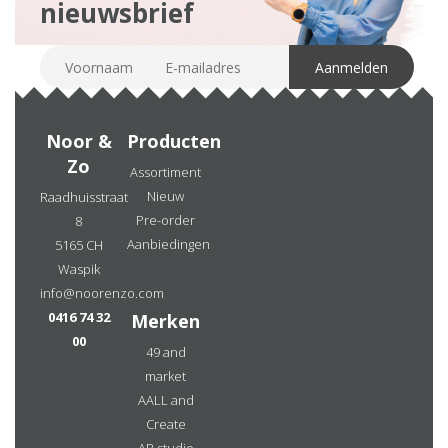
nieuwsbrief
Noor &
Producten
Zo
Assortiment
Nieuw
Raadhuisstraat
Pre-order
8
Aanbiedingen
5165 CH
Waspik
info@noorenzo.com
0416 74 32
Merken
00
49 and
market
AALL and
Create