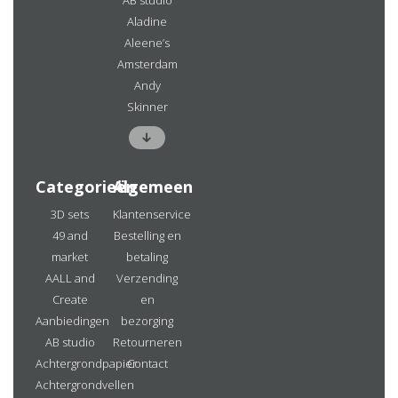
AB studio
Aladine
Aleene’s
Amsterdam
Andy
Skinner
Categorieën
Algemeen
3D sets
Klantenservice
49 and
Bestelling en
market
betaling
AALL and
Verzending
Create
en
Aanbiedingen
bezorging
AB studio
Retourneren
Achtergrondpapier
Contact
Achtergrondvellen