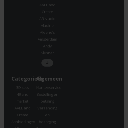
AALL and
Create
AB studio
Aladine
Aleene’s
Amsterdam
Andy
Skinner
Categorieën
Algemeen
3D sets
Klantenservice
49 and
Bestelling en
market
betaling
AALL and
Verzending
Create
en
Aanbiedingen
bezorging