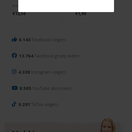
Artikelnr. 1009-001
Artikelnr. 3000/0128
€
12,50
€
1,99
6.143
Facebook volgers
13.764
Facebook groep leden
4.338
Instagram volgers
8.505
YouTube abonnees
9.297
TikTok volgers