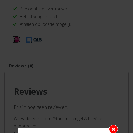
Persoonlijk en vertrouwd
Betaal veilig en snel
Afhalen op locatie mogelijk
Reviews (0)
Reviews
Er zijn nog geen reviewen.
Wees de eerste om “Stansmal engel & fairy” te
beoordelen