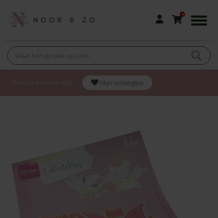
0
Friendz membership
Mijn verlanglijst