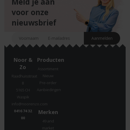
Meld je aan
voor onze
nieuwsbrief
Noor &
Producten
Zo
Assortiment
Nieuw
Raadhuisstraat
Pre-order
8
Aanbiedingen
5165 CH
Waspik
info@noorenzo.com
0416 74 32
Merken
00
49 and
market