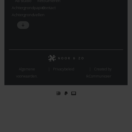
AB studio
Retourneren
Achtergrondpapier
Contact
Achtergrondvellen
Algemene
Privacybeleid
Created by
voorwaarden.
IkCommuniceer