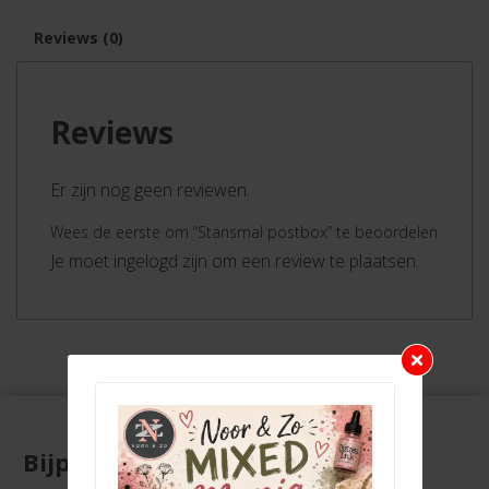
Reviews (0)
Reviews
Er zijn nog geen reviewen.
Wees de eerste om “Stansmal postbox” te beoordelen
Je moet ingelogd zijn om een review te plaatsen.
Bijpassende producten