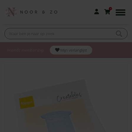
0
Friendz membership
Mijn verlanglijst