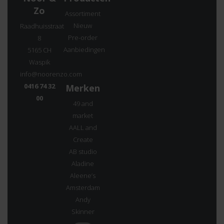
Zo
Assortiment
Nieuw
Raadhuisstraat
Pre-order
8
Aanbiedingen
5165 CH
Waspik
info@noorenzo.com
0416 74 32
Merken
00
49 and
market
AALL and
Create
AB studio
Aladine
Aleene’s
Amsterdam
Andy
Skinner