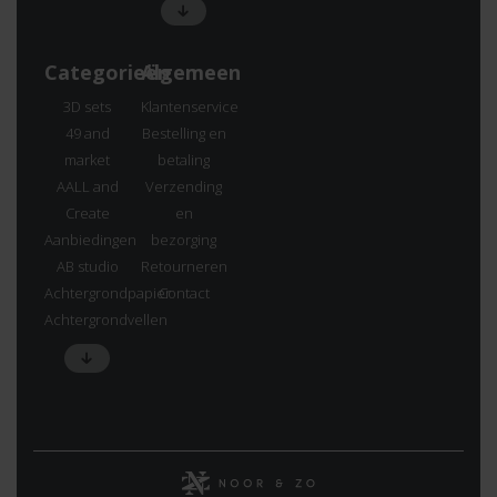
Categorieën
Algemeen
3D sets
Klantenservice
49 and
Bestelling en
market
betaling
AALL and
Verzending
Create
en
Aanbiedingen
bezorging
AB studio
Retourneren
Achtergrondpapier
Contact
Achtergrondvellen