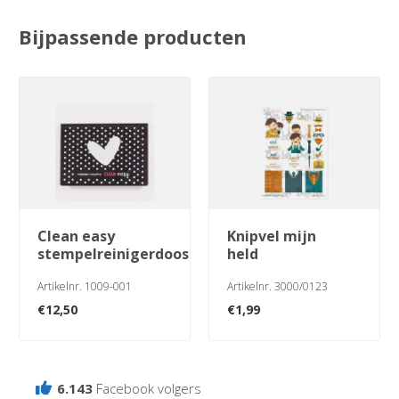
Bijpassende producten
clean easy
knipvel mijn
stempelreinigerdoos
held
Artikelnr. 1009-001
Artikelnr. 3000/0123
€
12,50
€
1,99
6.143
Facebook volgers