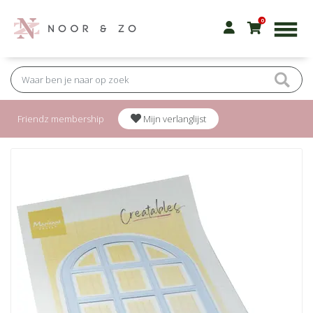
0
Friendz membership
Mijn verlanglijst