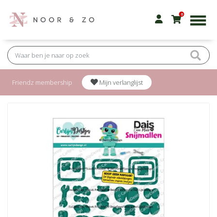
0
Friendz membership
Mijn verlanglijst