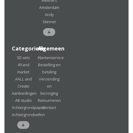
Aleene’s
Amsterdam
Andy
Skinner
Categorieën
Algemeen
3D sets
Klantenservice
49 and
Bestelling en
market
betaling
AALL and
Verzending
Create
en
Aanbiedingen
bezorging
AB studio
Retourneren
Achtergrondpapier
Contact
Achtergrondvellen