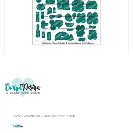
Home
»
Assortiment
»
Stansmal robot friends