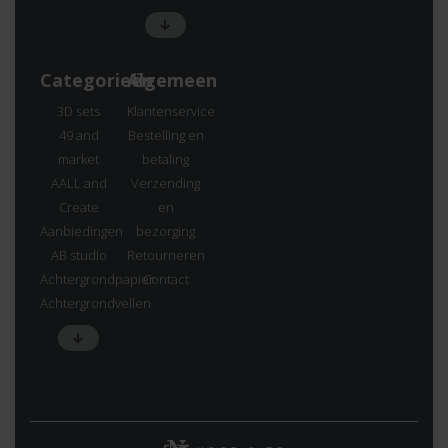
Categorieën
Algemeen
3D sets
Klantenservice
49 and
Bestelling en
market
betaling
AALL and
Verzending
Create
en
Aanbiedingen
bezorging
AB studio
Retourneren
Achtergrondpapier
Contact
Achtergrondvellen