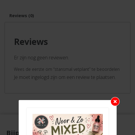
Reviews (0)
Reviews
Er zijn nog geen reviewen.
Wees de eerste om “stansmal vetplant” te beoordelen
Je moet ingelogd zijn om een review te plaatsen.
Bijpassende producten