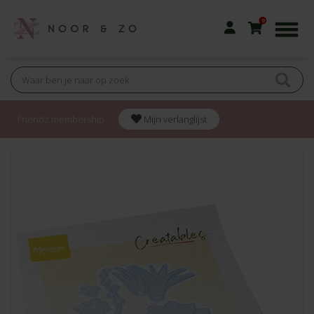
0
Friendz membership
Mijn verlanglijst