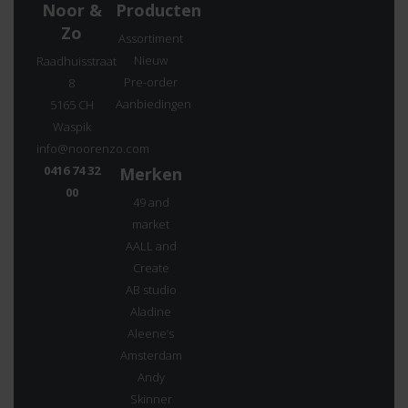
Noor &
Producten
Zo
Assortiment
Nieuw
Raadhuisstraat
Pre-order
8
Aanbiedingen
5165 CH
Waspik
info@noorenzo.com
0416 74 32
Merken
00
49 and
market
AALL and
Create
AB studio
Aladine
Aleene’s
Amsterdam
Andy
Skinner