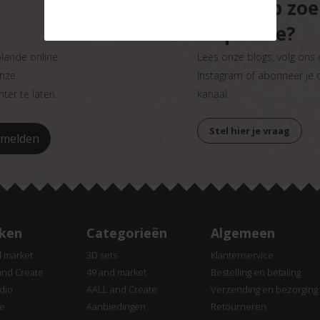
Ben jij op zo
inspiratie?
plande online
Lees onze blogs, volg ons
onze
Instagram of abonneer je
ter te laten.
kanaal.
Stel hier je vraag
ken
Categorieën
Algemeen
d market
3D sets
Klantenservice
and Create
49 and market
Bestelling en betaling
dio
AALL and Create
Verzending en bezorging
ne
Aanbiedingen
Retourneren