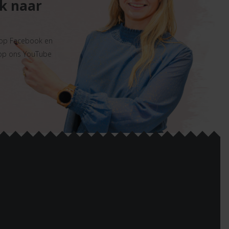
ek naar
 op Facebook en
 op ons YouTube