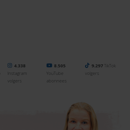
4.338
8.505
9.297
TikTok
p
Instagram
YouTube
volgers
volgers
abonnees