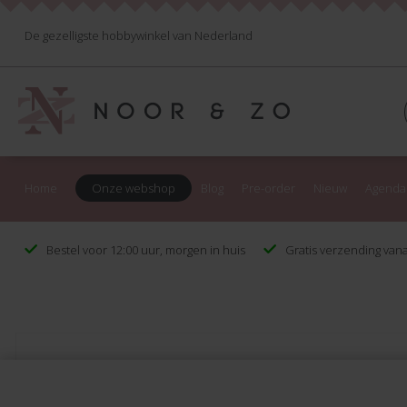
De gezelligste hobbywinkel van Nederland
Home
Onze webshop
Blog
Pre-order
Nieuw
Agenda
Bestel voor 12:00 uur, morgen in huis
Gratis verzending vana