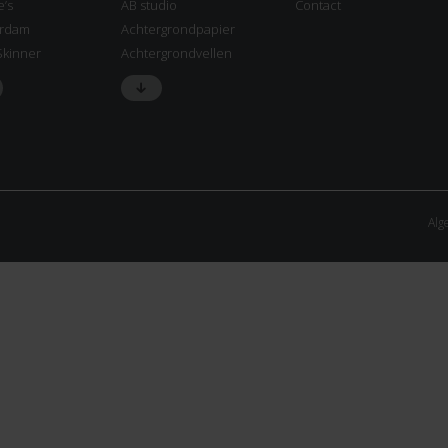
e’s
AB studio
Contact
rdam
Achtergrondpapier
Skinner
Achtergrondvellen
Alg