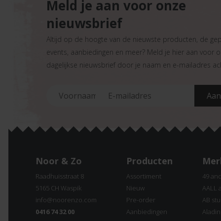
Meld je aan voor onze
nieuwsbrief
Altijd op de hoogte van de nieuwste producten, de ge
events, aanbiedingen en meer? Meld je hier aan voor 
dagelijkse nieuwsbrief door je naam en e-mailadres ach
Noor & Zo
Producten
Mer
Raadhuisstraat 8
Assortiment
49 an
5165 CH Waspik
Nieuw
AALL 
info@noorenzo.com
Pre-order
AB stu
0416 74 32 00
Aanbiedingen
Aladi