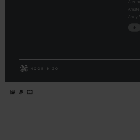
Aleen
Amste
Andy 