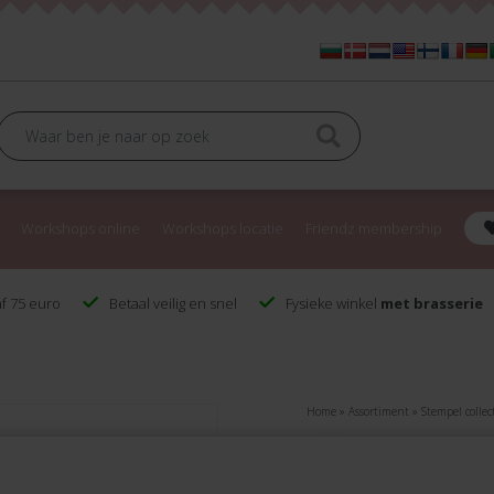
Workshops online
Workshops locatie
Friendz membership
f 75 euro
Betaal veilig en snel
Fysieke winkel
met brasserie
Home
»
Assortiment
»
Stempel colle