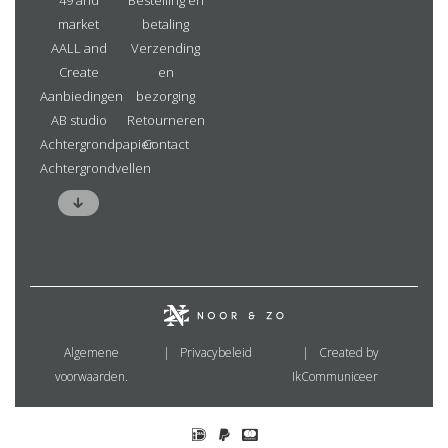
49 and
Bestelling en
market
betaling
AALL and
Verzending
Create
en
Aanbiedingen
bezorging
AB studio
Retourneren
Achtergrondpapier
Contact
Achtergrondvellen
Algemene
Privacybeleid
Created by
voorwaarden.
IkCommuniceer