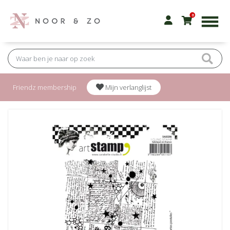
0
Friendz membership
Mijn verlanglijst