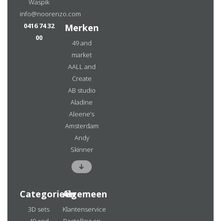
Waspik
info@noorenzo.com
0416 74 32
Merken
00
49 and
market
AALL and
Create
AB studio
Aladine
Aleene’s
Amsterdam
Andy
Skinner
Categorieën
Algemeen
3D sets
Klantenservice