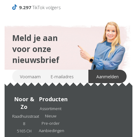
9.297
TikTok volgers
Meld je aan
voor onze
nieuwsbrief
Noor &
Producten
Zo
Assortiment
Nieuw
Raadhuisstraat
Pre-order
8
Aanbiedingen
5165 CH