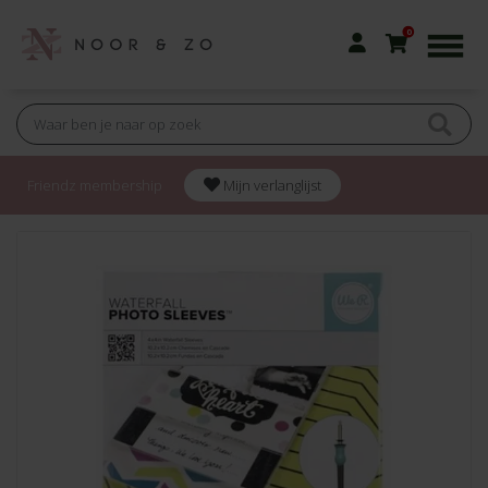
0
Friendz membership
Mijn verlanglijst