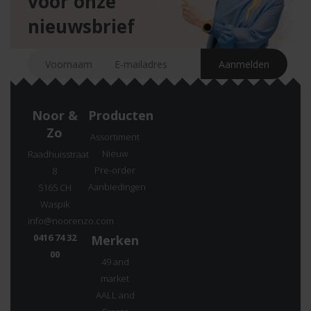
voor onze
nieuwsbrief
Noor &
Producten
Zo
Assortiment
Nieuw
Raadhuisstraat
Pre-order
8
Aanbiedingen
5165 CH
Waspik
info@noorenzo.com
0416 74 32
Merken
00
49 and
market
AALL and