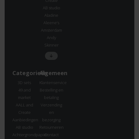
Create
AB studio
Aladine
Aleene’s
Amsterdam
Andy
Skinner
Categorieën
Algemeen
3D sets
Klantenservice
49 and
Bestelling en
market
betaling
AALL and
Verzending
Create
en
Aanbiedingen
bezorging
AB studio
Retourneren
Achtergrondpapier
Contact