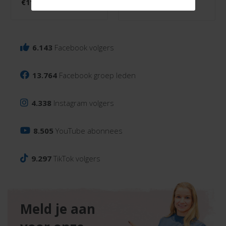
€
11,50
€
1,99
6.143
Facebook volgers
13.764
Facebook groep leden
4.338
Instagram volgers
8.505
YouTube abonnees
9.297
TikTok volgers
Meld je aan