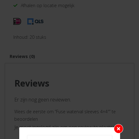
Afhalen op locatie mogelijk
Inhoud: 20 stuks
Reviews (0)
Reviews
Er zijn nog geen reviewen.
Wees de eerste om “Fuse waterval sleeves 4×4″” te
beoordelen
Je moet ingelogd zijn om een review te plaatsen.