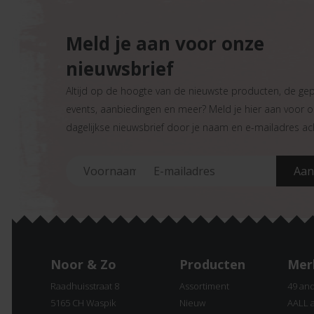
Meld je aan voor onze
nieuwsbrief
Altijd op de hoogte van de nieuwste producten, de ge
events, aanbiedingen en meer? Meld je hier aan voor 
dagelijkse nieuwsbrief door je naam en e-mailadres ach
Noor & Zo
Producten
Mer
Raadhuisstraat 8
Assortiment
49 an
5165 CH Waspik
Nieuw
AALL 