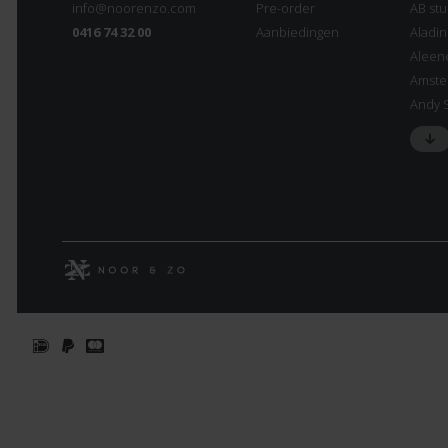
info@noorenzo.com
Pre-order
AB stu
0416 74 32 00
Aanbiedingen
Aladi
Aleen
Amste
Andy 