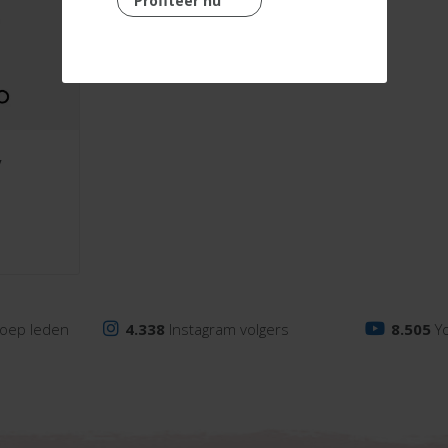
Profiteer nu
oep leden
4.338
Instagram volgers
8.505
Y