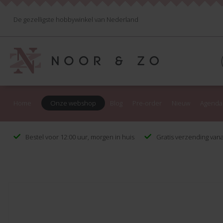
De gezelligste hobbywinkel van Nederland
Home
Onze webshop
Blog
Pre-order
Nieuw
Agenda
Bestel voor 12:00 uur, morgen in huis
Gratis verzending vana