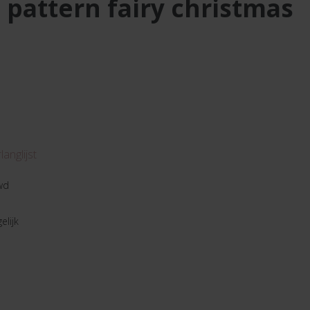
 pattern fairy christmas
anglijst
wd
elijk