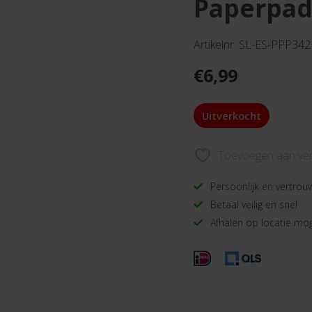
paperpad
Artikelnr. SL-ES-PPP342
€
6,99
Uitverkocht
Toevoegen aan verl
Persoonlijk en vertrou
Betaal veilig en snel
Afhalen op locatie mog