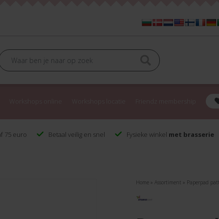
Workshops online
Workshops locatie
Friendz membership
f 75 euro
Betaal veilig en snel
Fysieke winkel
met brasserie
Home
»
Assortiment
»
Paperpad patt