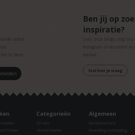
Ben jij op zo
inspiratie?
plande online
Lees onze blogs, volg ons
onze
Instagram of abonneer je
ter te laten.
kanaal.
Stel hier je vraag
ken
Categorieën
Algemeen
d market
3D sets
Klantenservice
and Create
49 and market
Bestelling en betaling