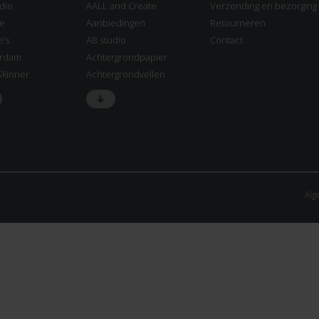
dio
AALL and Create
Verzending en bezorging
ne
Aanbiedingen
Retourneren
e’s
AB studio
Contact
rdam
Achtergrondpapier
Skinner
Achtergrondvellen
Alg