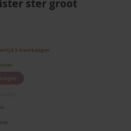
ister ster groot
vertijd 3-4 werkdagen
punten
lwagen
anglijst
wd
elijk