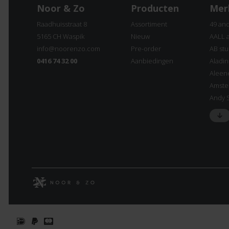
Noor & Zo
Producten
Mer
Raadhuisstraat 8
Assortiment
49 an
5165 CH Waspik
Nieuw
AALL 
info@noorenzo.com
Pre-order
AB stu
0416 74 32 00
Aanbiedingen
Aladi
Aleen
Amste
Andy 