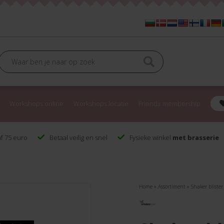
Workshops online
Workshops locatie
Friendz membership
f 75 euro
Betaal veilig en snel
Fysieke winkel
met brasserie
Home
»
Assortiment
»
Shaker blister