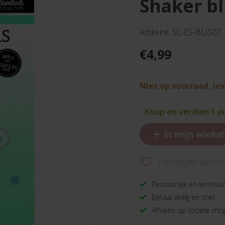
shaker bl
Artikelnr. SL-ES-BLIS07
€
4,99
Niet op voorraad, le
Koop en verdien 5 
+
In mijn winke
Toevoegen aan verl
Persoonlijk en vertrou
Betaal veilig en snel
Afhalen op locatie mog