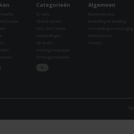
ken
Categorieën
Algemeen
d market
3D sets
Klantenservice
and Create
49 and market
Bestelling en betaling
dio
AALL and Create
Verzending en bezorging
ne
Aanbiedingen
Retourneren
e’s
AB studio
Contact
rdam
Achtergrondpapier
Skinner
Achtergrondvellen
Alg