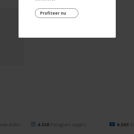
Profiteer nu
oep leden
4.338
Instagram volgers
8.505
Y