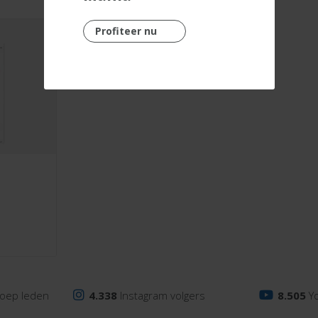
Profiteer nu
oep leden
4.338
Instagram volgers
8.505
Y