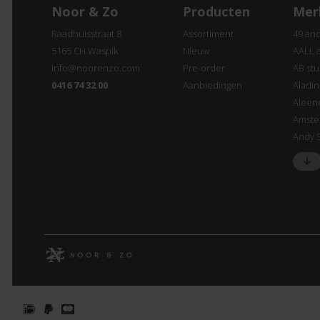
Noor & Zo
Producten
Mer
Raadhuisstraat 8
Assortiment
49 an
5165 CH Waspik
Nieuw
AALL 
info@noorenzo.com
Pre-order
AB stu
0416 74 32 00
Aanbiedingen
Aladi
Aleen
Amste
Andy 