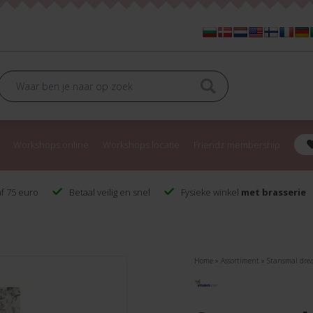
Workshops online
Workshops locatie
Friendz membership
f 75 euro
Betaal veilig en snel
Fysieke winkel
met brasserie
Home
»
Assortiment
»
Stansmal dre