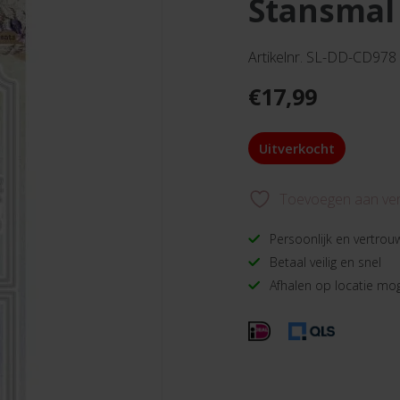
stansma
Artikelnr. SL-DD-CD978
€
17,99
Uitverkocht
Toevoegen aan verl
Persoonlijk en vertrou
Betaal veilig en snel
Afhalen op locatie mog