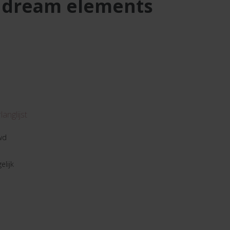
l dream elements
anglijst
wd
elijk