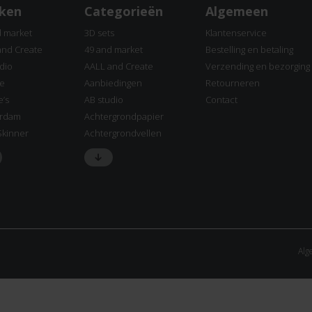
ken
Categorieën
Algemeen
d market
3D sets
Klantenservice
and Create
49 and market
Bestelling en betaling
dio
AALL and Create
Verzending en bezorging
ne
Aanbiedingen
Retourneren
e’s
AB studio
Contact
rdam
Achtergrondpapier
Skinner
Achtergrondvellen
Alg