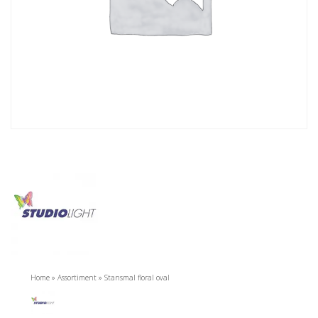
Home
»
Assortiment
»
Stansmal floral oval