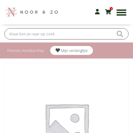
0
Friendz membership
Mijn verlanglijst