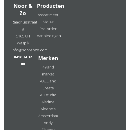
Noor &
Producten
Zo
Assortiment
Nieuw
Raadhuisstraat
Pre-order
8
Aanbiedingen
5165 CH
Waspik
info@noorenzo.com
0416 74 32
Merken
00
49 and
market
AALL and
Create
AB studio
Aladine
Aleene’s
Amsterdam
Andy
Skinner