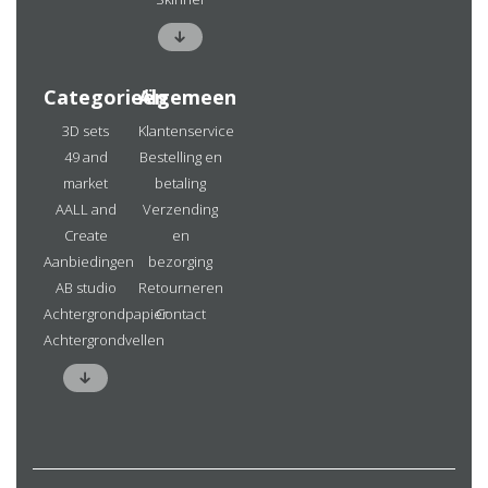
Categorieën
Algemeen
3D sets
Klantenservice
49 and
Bestelling en
market
betaling
AALL and
Verzending
Create
en
Aanbiedingen
bezorging
AB studio
Retourneren
Achtergrondpapier
Contact
Achtergrondvellen