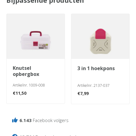
Bijpassende producten
knutsel
3 in 1 hoekpons
opbergbox
Artikelnr. 1009-008
Artikelnr. 2137-037
€
11,50
€
7,99
6.143
Facebook volgers