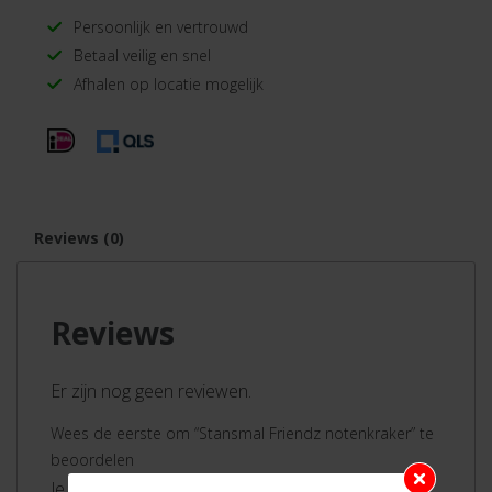
Persoonlijk en vertrouwd
Betaal veilig en snel
Afhalen op locatie mogelijk
Reviews (0)
Reviews
Er zijn nog geen reviewen.
Wees de eerste om “Stansmal Friendz notenkraker” te
beoordelen
Je moet ingelogd zijn om een review te plaatsen.