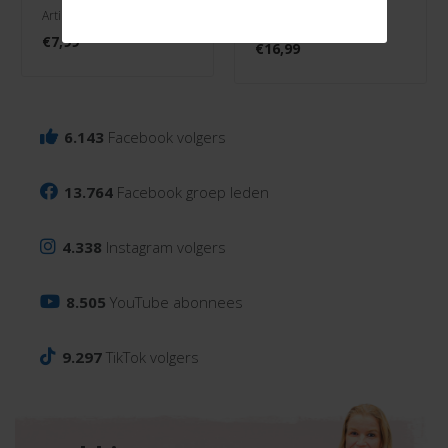
Artikelnr. 2137-037
Artikelnr. 1009-030
€
7,99
€
16,99
6.143
Facebook volgers
13.764
Facebook groep leden
4.338
Instagram volgers
8.505
YouTube abonnees
9.297
TikTok volgers