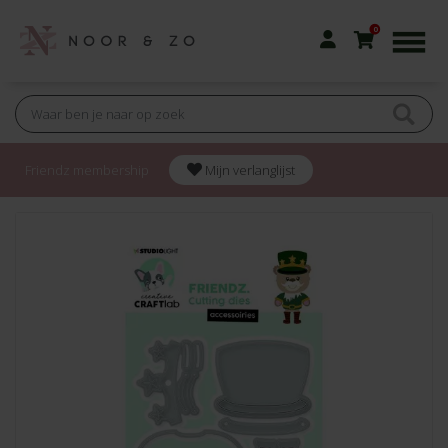
0
Friendz membership
Mijn verlanglijst