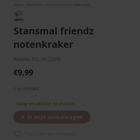
Home
»
Assortiment
»
Stansmal Friendz notenkraker
stansmal friendz
notenkraker
Artikelnr. CCL-FR-CD395
€
9,99
1 op voorraad
Koop en verdien 10 punten
+
In mijn winkelwagen
Toevoegen aan verlanglijst