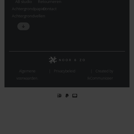
AB studio
Retourneren
Achtergrondpapier
Contact
Achtergrondvellen
Algemene
Privacybeleid
Created by
voorwaarden.
IkCommuniceer