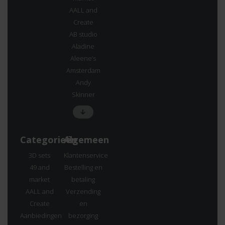
AALL and
Create
AB studio
Aladine
Aleene’s
Amsterdam
Andy
Skinner
Categorieën
Algemeen
3D sets
Klantenservice
49 and
Bestelling en
market
betaling
AALL and
Verzending
Create
en
Aanbiedingen
bezorging