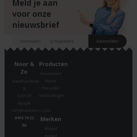
Meld je aan
voor onze
nieuwsbrief
Noor &
Producten
Zo
Assortiment
Nieuw
Raadhuisstraat
Pre-order
8
Aanbiedingen
5165 CH
Waspik
info@noorenzo.com
0416 74 32
Merken
00
49 and
market