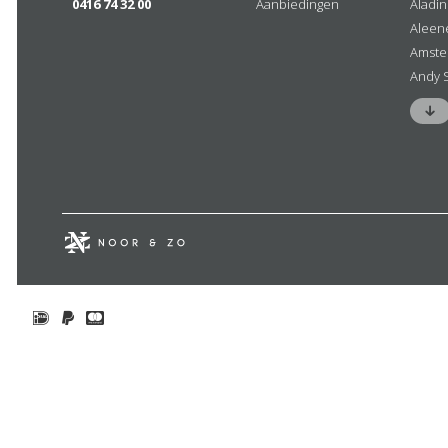
0416 74 32 00
Aanbiedingen
Aladi
Aleen
Amste
Andy 