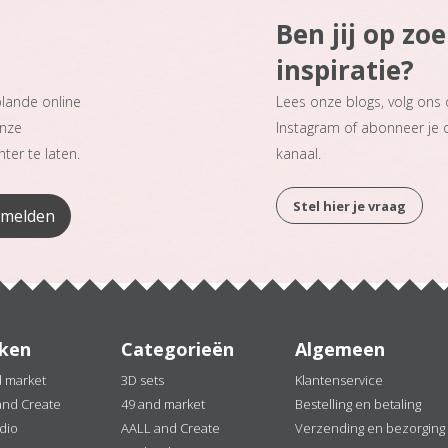
Ben jij op zo
inspiratie?
plande online
Lees onze blogs, volg ons
onze
Instagram of abonneer je
ter te laten.
kanaal.
Stel hier je vraag
ken
Categorieën
Algemeen
d market
3D sets
Klantenservice
and Create
49 and market
Bestelling en betaling
dio
AALL and Create
Verzending en bezorging