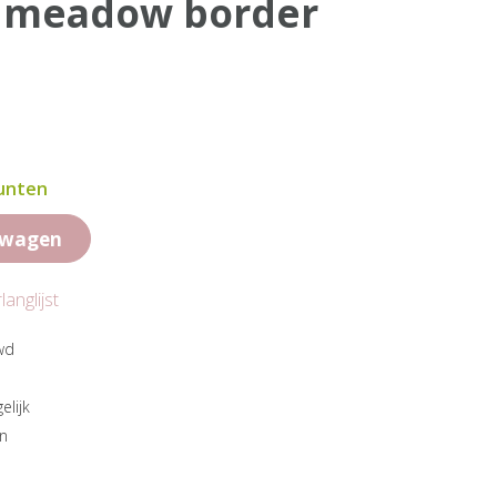
l meadow border
punten
lwagen
anglijst
wd
elijk
en