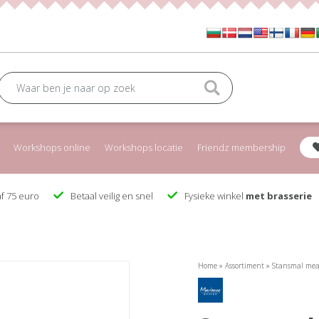
Workshops online
Workshops locatie
Friendz membership
f 75 euro
Betaal veilig en snel
Fysieke winkel
met brasserie
Home
»
Assortiment
»
Stansmal mea