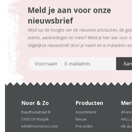
Meld je aan voor onze
nieuwsbrief
Altijd op de hoogte van de nieuwste producten, de ge
events, aanbiedingen en meer? Meld je hier aan voor 
dagelijkse nieuwsbrief door je naam en e-mailadres ach
Noor & Zo
Producten
Mer
Raadhuisstraat 8
Assortiment
49 an
5165 CH Waspik
Nieuw
AALL 
info@noorenzo.com
Pre-order
AB stu