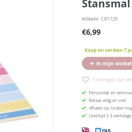
stansma
Artikelnr. CR1720
€
6,99
Koop en verdien 7 
+
In mijn winke
Toevoegen aan verl
Persoonlijk en vertrou
Betaal veilig en snel
Afhalen op locatie mog
Levertijd 2-3 werkdag