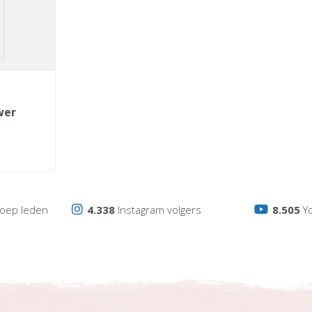
wer
oep leden
4.338
Instagram volgers
8.505
Y