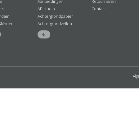
ne
Aanbiedingen
Retourneren
e’s
AB studio
Contact
rdam
Achtergrondpapier
Skinner
Achtergrondvellen
Alg