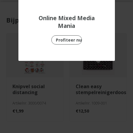
Online Mixed Media
Bijpassende producten
Mania
Profiteer nu
knipvel social
clean easy
distancing
stempelreinigerdoos
Artikelnr. 3000/0074
Artikelnr. 1009-001
€
1,99
€
12,50