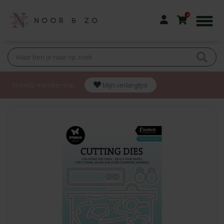
0
Friendz membership
Mijn verlanglijst