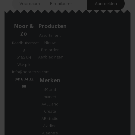
Noor &
Producten
Zo
Assortiment
Nieuw
Raadhuisstraat
Pre-order
8
Aanbiedingen
5165 CH
Waspik
info@noorenzo.com
0416 74 32
Merken
00
49 and
market
AALL and
Create
AB studio
Aladine
Aleene’s