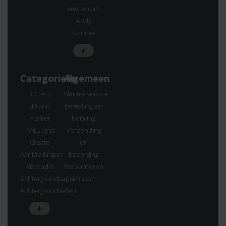
Amsterdam
Andy
Skinner
Categorieën
Algemeen
3D sets
Klantenservice
49 and
Bestelling en
market
betaling
AALL and
Verzending
Create
en
Aanbiedingen
bezorging
AB studio
Retourneren
Achtergrondpapier
Contact
Achtergrondvellen