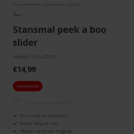
Home
»
Assortiment
»
Stansmal peek a boo slider
stansmal peek a boo
slider
Artikelnr. SL-ES-CD929
€
14,99
Uitverkocht
Toevoegen aan verlanglijst
Persoonlijk en vertrouwd
Betaal veilig en snel
Afhalen op locatie mogelijk