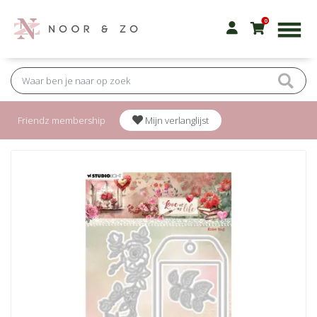
0
Friendz membership
Mijn verlanglijst