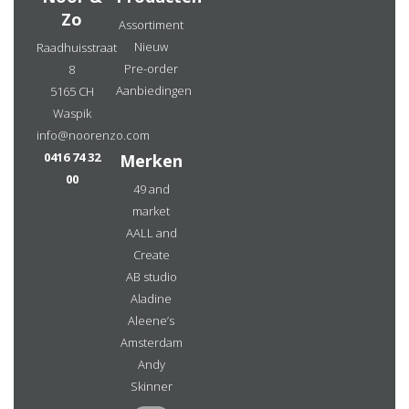
Zo
Assortiment
Nieuw
Raadhuisstraat
Pre-order
8
Aanbiedingen
5165 CH
Waspik
info@noorenzo.com
0416 74 32
Merken
00
49 and
market
AALL and
Create
AB studio
Aladine
Aleene’s
Amsterdam
Andy
Skinner