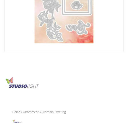
Home
»
Assortiment
»
Stansmal rose tag