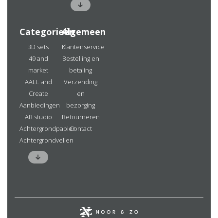
Categorieën
Algemeen
3D sets
Klantenservice
49 and
Bestelling en
market
betaling
AALL and
Verzending
Create
en
Aanbiedingen
bezorging
AB studio
Retourneren
Achtergrondpapier
Contact
Achtergrondvellen