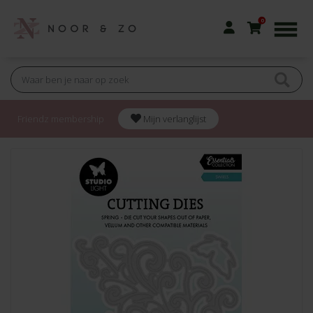
0
Friendz membership
Mijn verlanglijst