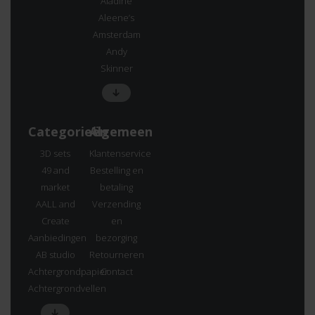
Aladine
Aleene’s
Amsterdam
Andy
Skinner
Categorieën
Algemeen
3D sets
Klantenservice
49 and
Bestelling en
market
betaling
AALL and
Verzending
Create
en
Aanbiedingen
bezorging
AB studio
Retourneren
Achtergrondpapier
Contact
Achtergrondvellen