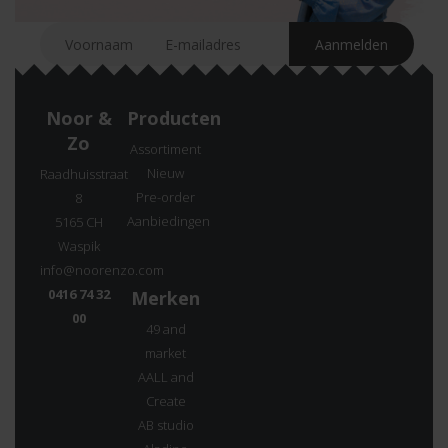
Noor &
Producten
Zo
Assortiment
Nieuw
Raadhuisstraat
Pre-order
8
Aanbiedingen
5165 CH
Waspik
info@noorenzo.com
0416 74 32
Merken
00
49 and
market
AALL and
Create
AB studio