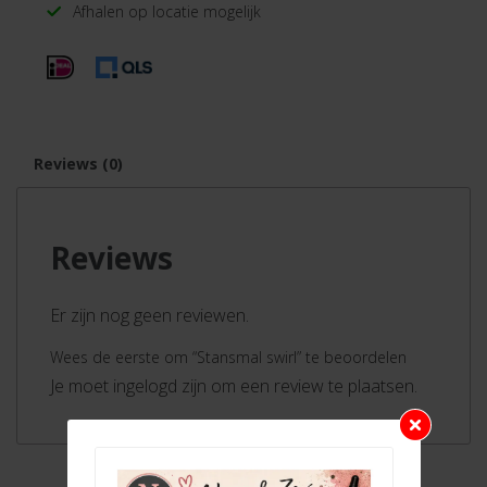
Afhalen op locatie mogelijk
Reviews (0)
Reviews
Er zijn nog geen reviewen.
Wees de eerste om “Stansmal swirl” te beoordelen
Je moet ingelogd zijn om een review te plaatsen.